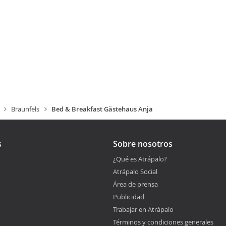
Braunfels
Bed & Breakfast Gästehaus Anja
s
Sobre nosotros
¿Qué es Atrápalo?
Atrápalo Social
Área de prensa
Publicidad
Trabajar en Atrápalo
Términos y condiciones generales