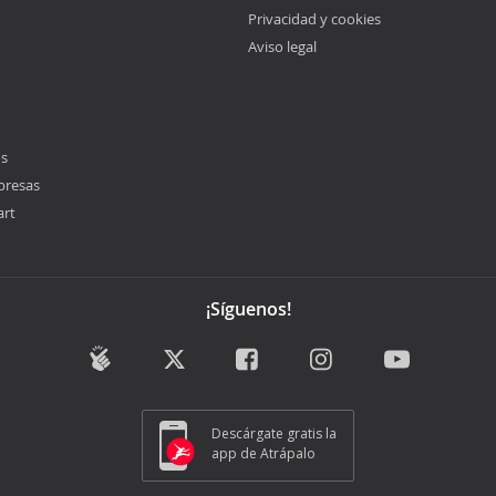
Privacidad y cookies
Aviso legal
os
presas
art
¡Síguenos!
Descárgate gratis la
app de Atrápalo