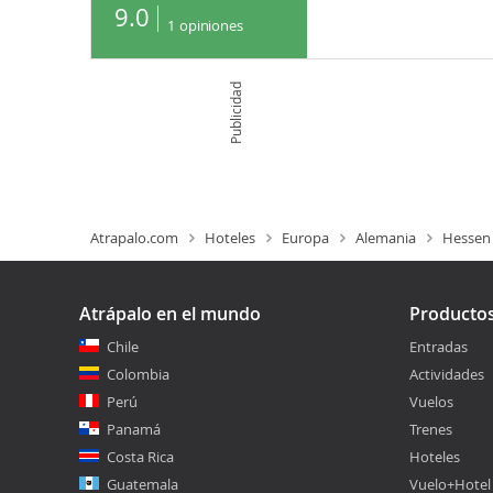
9.0
1
opiniones
Publicidad
Atrapalo.com
Hoteles
Europa
Alemania
Hessen
Atrápalo en el mundo
Producto
Chile
Entradas
Colombia
Actividades
Perú
Vuelos
Panamá
Trenes
Costa Rica
Hoteles
Guatemala
Vuelo+Hotel