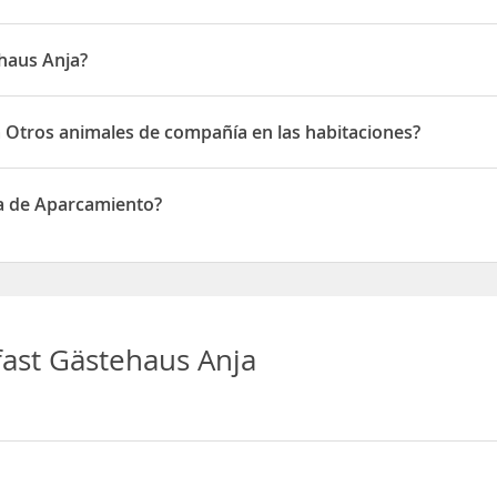
haus Anja?
n 20 Weilburger Straße
 Otros animales de compañía en las habitaciones?
ros animales de compañía en las habitaciones
a de Aparcamiento?
e Aparcamiento
ast Gästehaus Anja