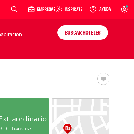
Login
BUSCAR HOTELES
Extraordinario
9.0
1 opiniones