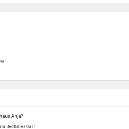
ñía
ehaus Anja?
oría Bed&Breakfast