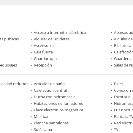
Acceso a Internet inalámbrico
Accesos a
as públicas
Alquiler de Bicicletas
Alquiler d
Ascensor/es
Biblioteca
Caja fuerte
Calefacció
Guardarropa
Guardería
 equipajes
Recepción
Salas de r
ilidad reducida
Artículos de baño
Bidet
Calefacción central
Conexión e
Ducha con hidromasaje
Escritorio
Habitaciones no fumadores
Hidromasa
Llave electrónica/magnética
Luz noctu
Mini-bar
Pantalla T
Plancha pantalones
Red eléctri
Sofá cama
TV