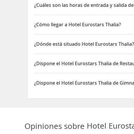
¿Cuáles son las horas de entrada y salida de
La entrada a Hotel Eurostars Thalia es a partir de 
¿Cómo llegar a Hotel Eurostars Thalia?
Desde el aeropuerto:
el trayecto en taxi desde e
¿Dónde está situado Hotel Eurostars Thalia
Desde las estaciones de tren de Masarykovo y P
Florenc en la línea B del metro (línea amarilla) di
El Hotel Eurostars Thalia está situado en C/ Narod
Hotel Eurostars Thalia.
¿Dispone el Hotel Eurostars Thalia de Resta
Desde la estación de tren de Holesovice:
Toma la 
Sí, el Hotel Eurostars Thalia dispone de Restauran
línea B del metro (línea amarilla) dirección Zličí
¿Dispone el Hotel Eurostars Thalia de Gimn
Thalia.
Sí, el Hotel Eurostars Thalia dispone de Gimnasio
Opiniones sobre
Hotel Eurost