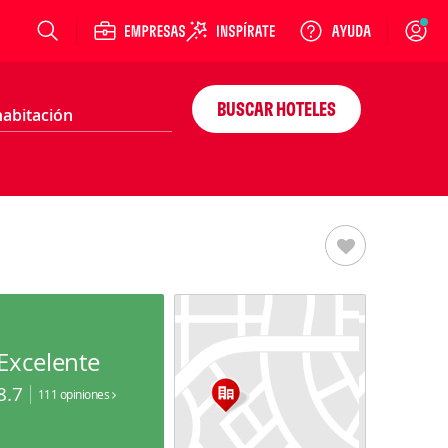
Login
BUSCAR HOTELES
Excelente
8.7
111 opiniones