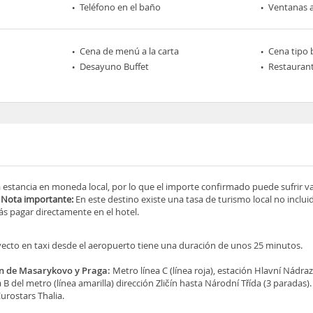
Teléfono en el baño
Ventanas a
Cena de menú a la carta
Cena tipo 
Desayuno Buffet
Restaurant
a estancia en moneda local, por lo que el importe confirmado puede sufrir v
.
Nota importante:
En este destino existe una tasa de turismo local no incluid
s pagar directamente en el hotel.
yecto en taxi desde el aeropuerto tiene una duración de unos 25 minutos.
en de Masarykovo y Praga:
Metro línea C (línea roja), estación Hlavní Nádraz
 B del metro (línea amarilla) dirección Zličín hasta Národní Třída (3 paradas)
urostars Thalia.