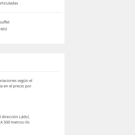
rticuladas
buffet
e(s)
ariaciones según el
a en el precio por
í dirección Ládví,
. A 500 metros río