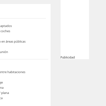
daptados
e coches
n en áreas públicas
eunión
Publicidad
ntre habitaciones
je
rna
V plana
ca