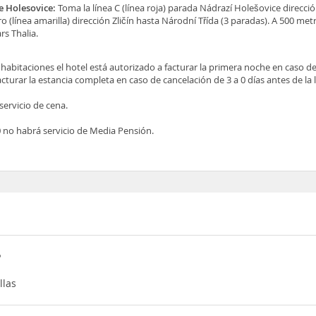
e Holesovice:
Toma la línea C (línea roja) parada Nádrazí Holešovice direcci
ro (línea amarilla) dirección Zličín hasta Národní Třída (3 paradas). A 500 metr
rs Thalia.
 habitaciones el hotel está autorizado a facturar la primera noche en caso d
facturar la estancia completa en caso de cancelación de 3 a 0 días antes de la 
 servicio de cena.
 no habrá servicio de Media Pensión.
?
llas