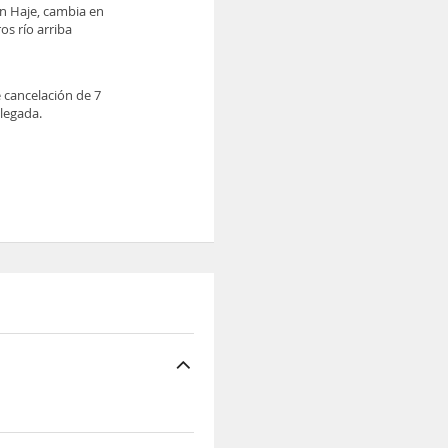
ón Haje, cambia en
os río arriba
e cancelación de 7
llegada.