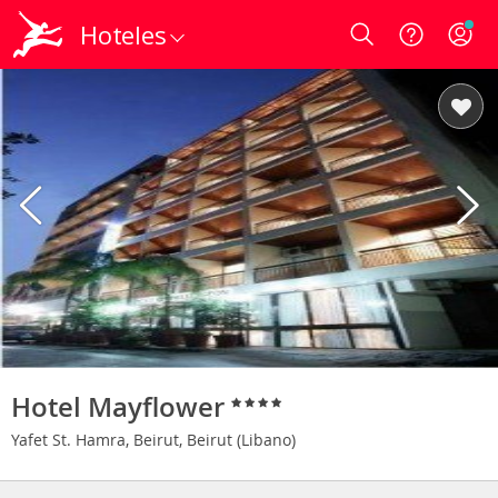
Hoteles
Login
Hotel Mayflower
Yafet St. Hamra, Beirut, Beirut (Libano)