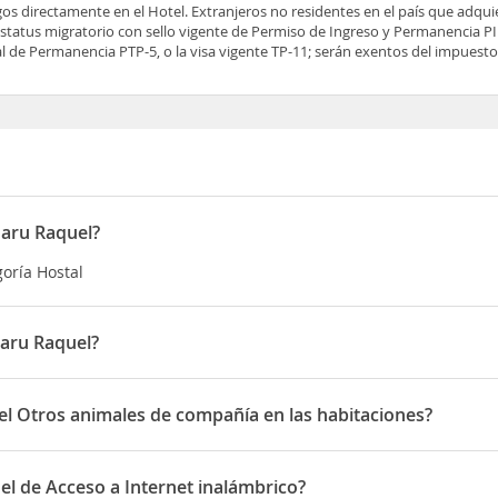
os directamente en el Hotel. Extranjeros no residentes en el país que adqu
tatus migratorio con sello vigente de Permiso de Ingreso y Permanencia PIP
 de Permanencia PTP-5, o la visa vigente TP-11; serán exentos del impuesto 
Baru Raquel?
oría Hostal
aru Raquel?
n Playa tranquila Playa Blanca Isla Baru, Cartagena de Indias
l Otros animales de compañía en las habitaciones?
tros animales de compañía en las habitaciones
l de Acceso a Internet inalámbrico?