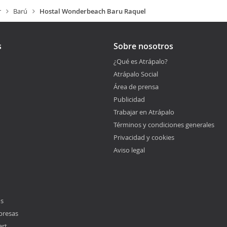
r
Barú
Hostal Wonderbeach Baru Raquel
s
Sobre nosotros
¿Qué es Atrápalo?
Atrápalo Social
Área de prensa
Publicidad
Trabajar en Atrápalo
Términos y condiciones generales
Privacidad y cookies
Aviso legal
os
presas
art