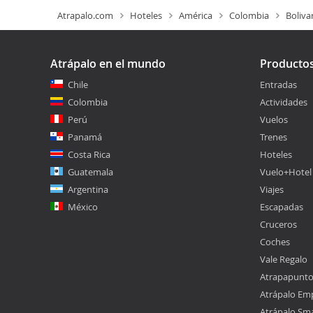
Atrapalo.com
Hoteles
América
Colombia
Boliva
Atrápalo en el mundo
Producto
Chile
Entradas
Colombia
Actividades
Perú
Vuelos
Panamá
Trenes
Costa Rica
Hoteles
Guatemala
Vuelo+Hotel
Argentina
Viajes
México
Escapadas
Cruceros
Coches
Vale Regalo
Atrapapunt
Atrápalo Em
Atrápalo Sm