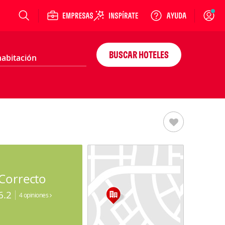
Login
BUSCAR HOTELES
Correcto
6.2
4 opiniones