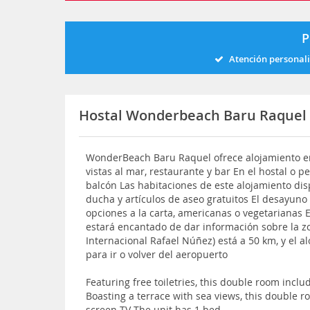
P
Atención personal
Hostal Wonderbeach Baru Raquel
WonderBeach Baru Raquel ofrece alojamiento en 
vistas al mar, restaurante y bar En el hostal o 
balcón Las habitaciones de este alojamiento dis
ducha y artículos de aseo gratuitos El desayuno
opciones a la carta, americanas o vegetarianas 
estará encantado de dar información sobre la z
Internacional Rafael Núñez) está a 50 km, y el a
para ir o volver del aeropuerto
Featuring free toiletries, this double room incl
Boasting a terrace with sea views, this double ro
screen TV The unit has 1 bed