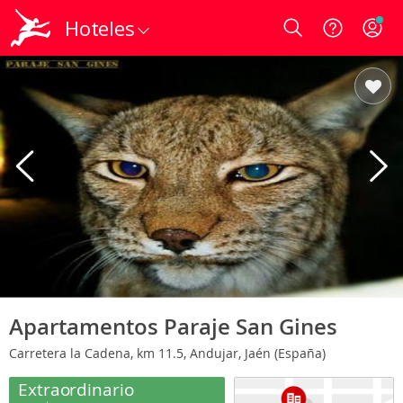
Hoteles
Login
Apartamentos Paraje San Gines
Carretera la Cadena, km 11.5, Andujar, Jaén (España)
Extraordinario