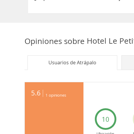
Sí, el Hotel Le Petit Hôtel dispone de Caja fuerte
Opiniones sobre
Hotel Le Pet
Usuarios de
Atrápalo
5.6
1
opiniones
10
Ubicación