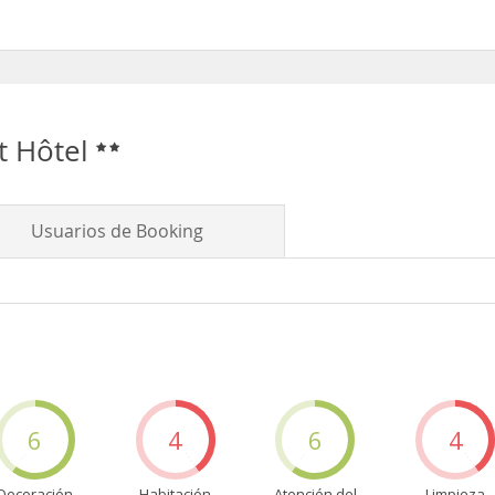
it Hôtel
Usuarios de Booking
6
4
6
4
Decoración
Habitación
Atención del
Limpieza