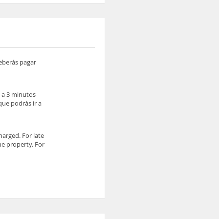
deberás pagar
 a 3 minutos
que podrás ir a
harged. For late
the property. For