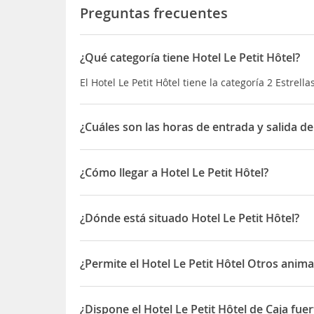
Preguntas frecuentes
¿Qué categoría tiene Hotel Le Petit Hôtel?
El Hotel Le Petit Hôtel tiene la categoría 2 Estrella
¿Cuáles son las horas de entrada y salida del
La entrada a Hotel Le Petit Hôtel es desde las 24:0
¿Cómo llegar a Hotel Le Petit Hôtel?
Está en
Rue Gardères
, a sólo 220 metros de la
Pis
igual que el
Cine Le Royal
. La parada de transport
¿Dónde está situado Hotel Le Petit Hôtel?
fácilmente. El
Aeropuerto de Biarritz
está a tan so
El Hotel Le Petit Hôtel está situado en 11 Rue Gar
¿Permite el Hotel Le Petit Hôtel Otros anim
Sí, el Hotel Le Petit Hôtel permite Otros animale
¿Dispone el Hotel Le Petit Hôtel de Caja fuer