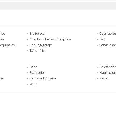
rico
Biblioteca
Caja fuerte
cas
Check-in check-out express
Fax
 equipajes
Parking/garaje
Servicio d
T.V. satélite
Baño
Calefacció
Escritorio
Habitacio
ñía
Pantalla TV plana
Radio
Wi-Fi