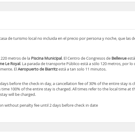
tasa de turismo local no incluida en el precio por persona y noche, que las 
o 220 metros de la
Piscina Municipal
. El Centro de Congresos de
Bellevue
está
ne Le Royal
. La parada de transporte Público está a sólo 120 metros, por lo 
ilmente. El
Aeropuerto de Biarritz
está a tan solo 11 minutos.
ays before the check-in day, a cancellation fee of 30% of the entire stay is c
 time 100% of the entire stay is charged. All times refer to the local time at 
stay will be charged.
on without penalty fee until 2 days before check in date