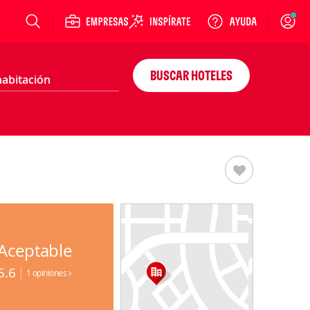
Login
BUSCAR HOTELES
Aceptable
5.6
1 opiniones