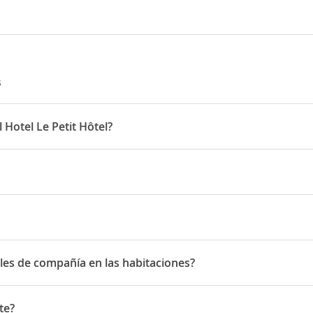
s
 Hotel Le Petit Hôtel?
0 horas y la salida hasta las 24:00 horas
cina Municipal
. El Centro de Congresos de
Bellevue
está a 3 minuto
e Público está a sólo 120 metros, por lo que podrás ir a otras zona
lo 11 minutos.
dères
ales de compañía en las habitaciones?
s de compañía en las habitaciones
te?