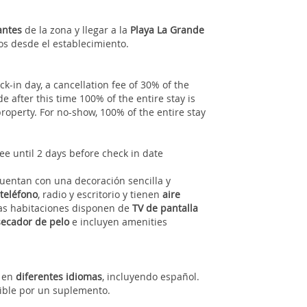
antes
de la zona y llegar a la
Playa La Grande
s desde el establecimiento.
k-in day, a cancellation fee of 30% of the
de after this time 100% of the entire stay is
 property. For no-show, 100% of the entire stay
ee until 2 days before check in date
cuentan con una decoración sencilla y
teléfono
, radio y escritorio y tienen
aire
las habitaciones disponen de
TV de pantalla
secador de pelo
e incluyen amenities
n en
diferentes idiomas
, incluyendo español.
ible por un suplemento.