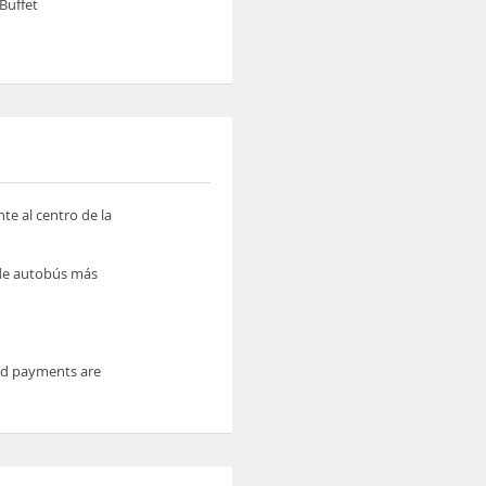
Buffet
te al centro de la
 de autobús más
ard payments are