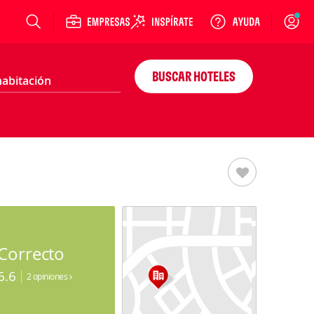
Login
BUSCAR HOTELES
Correcto
6.6
2 opiniones