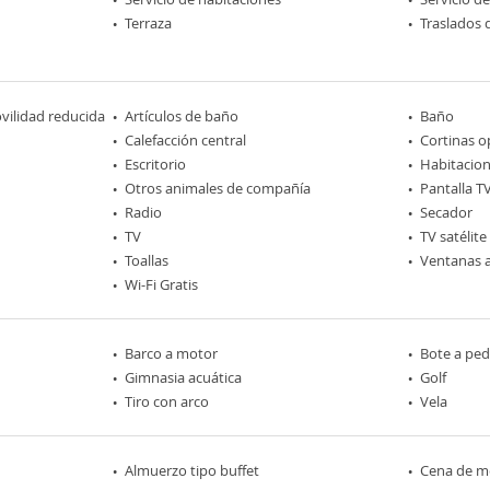
Terraza
Traslados 
ilidad reducida
Artículos de baño
Baño
Calefacción central
Cortinas o
Escritorio
Habitacio
Otros animales de compañía
Pantalla T
Radio
Secador
TV
TV satélite
Toallas
Ventanas a
Wi-Fi Gratis
Barco a motor
Bote a ped
Gimnasia acuática
Golf
Tiro con arco
Vela
Almuerzo tipo buffet
Cena de me