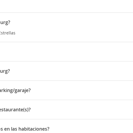
burg?
strellas
rca de Kapuzinerberg. Se puede llegar andando fácilmente al centr
burg?
ckengasse 4B
arking/garaje?
ng/garaje
estaurante(s)?
urante(s)
s en las habitaciones?