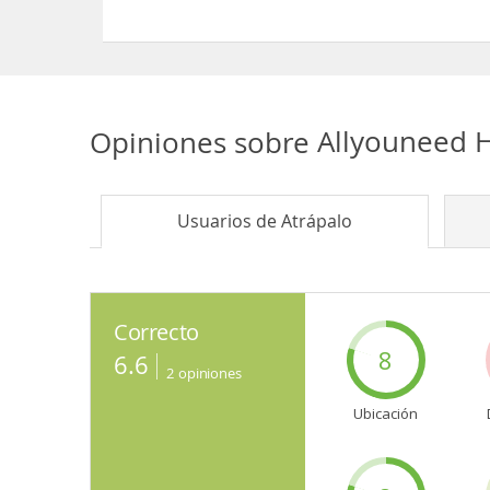
Sí, el Allyouneed Hotel Salzburg permite Perros e
Opiniones sobre
Allyouneed H
Usuarios de
Atrápalo
Correcto
8
6.6
2
opiniones
Ubicación