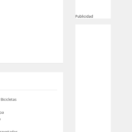
Publicidad
 Bicicletas
pa
a
espertador