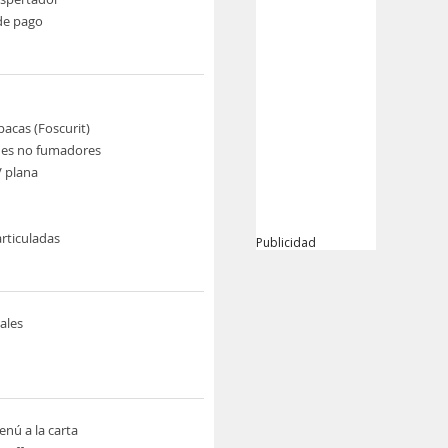
de pago
pacas (Foscurit)
nes no fumadores
V plana
rticuladas
Publicidad
ales
nú a la carta