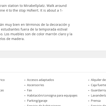
train station to Mirabellplatz. Walk around
ne 4 to the stop Hofwirt. It is about a 1-
tán muy bien en términos de la decoración y
 estudiantes fuera de la temporada estival
o. Los muebles son de color marrón claro y la
uelos de madera.
rico
Accesos adaptados
Alquiler de
Ascensor/es
Caja fuerte
cas
Fax
Guardarro
Habitación/consigna para equipajes
Lavanderí
Parking/garaje
Prensa
Servicio de habitaciones
Servicio d