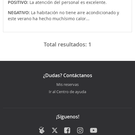
POSITIVO:
La atención del personal es excelente.
NEGATIVO:
La habitación no tiene aire acondicionado y
este verano ha hecho muchísimo calor...
Total resultados:
1
¿Dudas? Contáctanos
Mis reservas
Ir al Centro de ayuda
¡Síguenos!