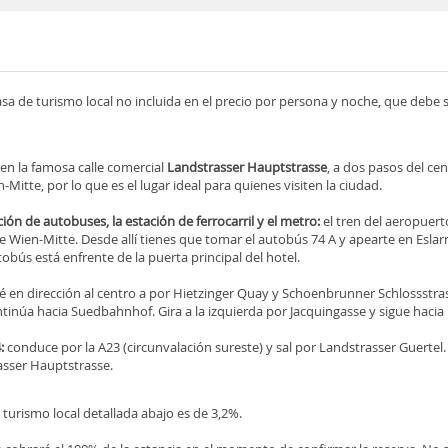
asa de turismo local no incluida en el precio por persona y noche, que debe
en la famosa calle comercial
Landstrasser Hauptstrasse
, a dos pasos del cen
-Mitte, por lo que es el lugar ideal para quienes visiten la ciudad.
ión de autobuses, la estación de ferrocarril y el metro:
el tren del aeropuerto
e Wien-Mitte. Desde allí tienes que tomar el autobús 74 A y apearte en Eslar
obús está enfrente de la puerta principal del hotel.
é en dirección al centro a por Hietzinger Quay y Schoenbrunner Schlossstra
tinúa hacia Suedbahnhof. Gira a la izquierda por Jacquingasse y sigue haci
:
conduce por la A23 (circunvalación sureste) y sal por Landstrasser Guertel. 
asser Hauptstrasse.
 turismo local detallada abajo es de 3,2%.