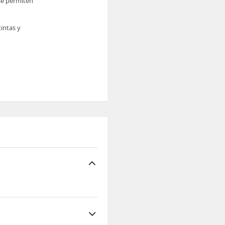
se permiten
intas y