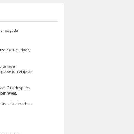
 ser pagada
tro de la ciudad y
 te lleva
ngasse (un viaje de
sse. Gira después
a Rennweg.
Gira a la derecha a