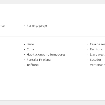
rico
Parking/garaje
Baño
Caja de se
Cuna
Escritorio
Habitaciones no fumadores
Llave elec
Pantalla TV plana
Secador
Teléfono
Ventanas a