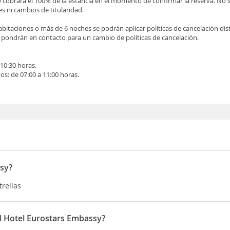
 cobrará el 100% de la estancia en el momento de confirmar la reserva. No 
s ni cambios de titularidad.
bitaciones o más de 6 noches se podrán aplicar políticas de cancelación dist
 pondrán en contacto para un cambio de políticas de cancelación.
 10:30 horas.
os: de 07:00 a 11:00 horas.
ssy?
trellas
el Hotel Eurostars Embassy?