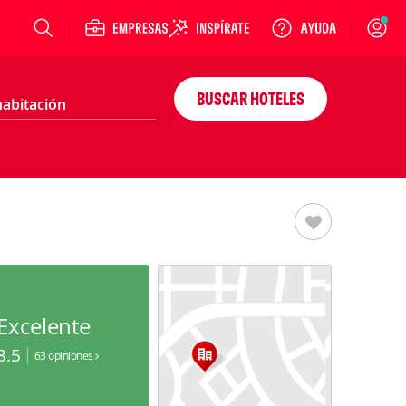
Login
BUSCAR HOTELES
Excelente
8.5
63 opiniones