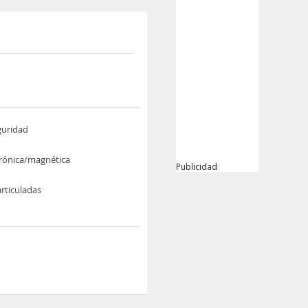
guridad
trónica/magnética
Publicidad
rticuladas