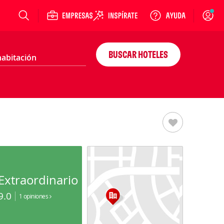
Login
BUSCAR HOTELES
Extraordinario
9.0
1 opiniones