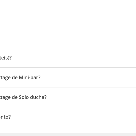
dge
e(s)?
)
ttage de Mini-bar?
en de Mini-bar
ttage de Solo ducha?
en de Solo ducha
ento?