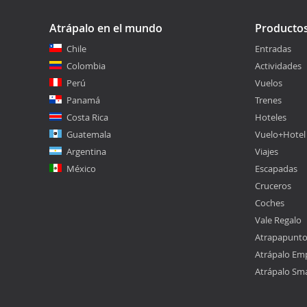
Atrápalo en el mundo
Producto
Chile
Entradas
Colombia
Actividades
Perú
Vuelos
Panamá
Trenes
Costa Rica
Hoteles
Guatemala
Vuelo+Hotel
Argentina
Viajes
México
Escapadas
Cruceros
Coches
Vale Regalo
Atrapapunt
Atrápalo Em
Atrápalo Sm