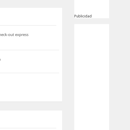
Publicidad
heck-out express
a