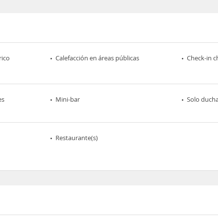
rico
Calefacción en áreas públicas
Check-in c
es
Mini-bar
Solo duch
Restaurante(s)