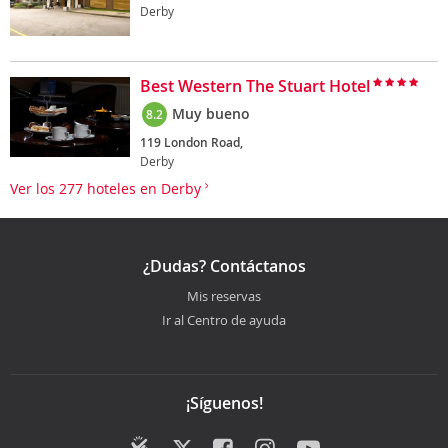
Derby
Best Western The Stuart Hotel
Muy bueno
8.2
119 London Road,
Derby
Ver los 277 hoteles en Derby
¿Dudas? Contáctanos
Mis reservas
Ir al Centro de ayuda
¡Síguenos!