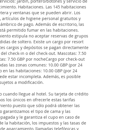
rvicios: jardín, portero/botones y servicio de
ecimiento. Habitaciones. Las 145 habitaciones
etera y ventanas que se pueden abrir. Los
rtículos de higiene personal gratuitos y
alámbrico de pago. Además de escritorio, las
stá permitido fumar en las habitaciones.
imiento estipula no aceptar reservas de grupos
idas de soltero. Existe un cargo por resort
entes cargos y depósitos se pagan directamente
o del check-in o del check-out. Mascotas: 7.50
as: 7.50 GBP por nocheCargo por check-out
todas las zonas comunes: 10.00 GBP (por 24
co en las habitaciones: 10.00 GBP (por 24
 puede estar incompleta. Además, es posible
sujetos a modificación.
 cuando llegue al hotel. Su tarjeta de crédito
s los únicos en ofrecerle estas tarifas
imiento puesto que sólo podrá obtener las
No garantizamos el tipo de cama y las
pagada y le garantiza el cupo en caso de
 de la habitación, los impuestos y las tasas de
 de aparcamiento, llamadas telefónicas y