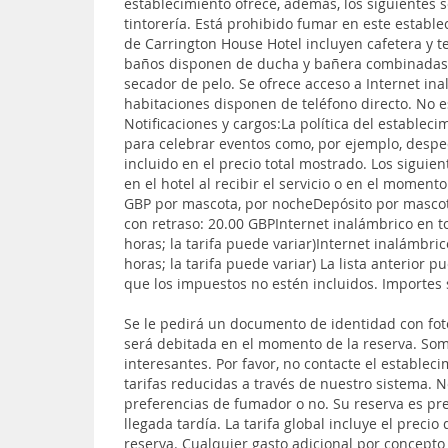
establecimiento ofrece, además, los siguientes se
tintorería. Está prohibido fumar en este establ
de Carrington House Hotel incluyen cafetera y t
baños disponen de ducha y bañera combinadas, a
secador de pelo. Se ofrece acceso a Internet in
habitaciones disponen de teléfono directo. No e
Notificaciones y cargos:La política del establec
para celebrar eventos como, por ejemplo, desped
incluido en el precio total mostrado. Los sigui
en el hotel al recibir el servicio o en el moment
GBP por mascota, por nocheDepósito por mascot
con retraso: 20.00 GBPInternet inalámbrico en 
horas; la tarifa puede variar)Internet inalámbri
horas; la tarifa puede variar) La lista anterior
que los impuestos no estén incluidos. Importes 
Se le pedirá un documento de identidad con foto
será debitada en el momento de la reserva. Somo
interesantes. Por favor, no contacte el establec
tarifas reducidas a través de nuestro sistema. 
preferencias de fumador o no. Su reserva es pre
llegada tardía. La tarifa global incluye el precio
reserva. Cualquier gasto adicional por concepto