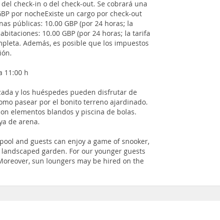
o del check-in o del check-out. Se cobrará una
GBP por nocheExiste un cargo por check-out
nas públicas: 10.00 GBP (por 24 horas; la
abitaciones: 10.00 GBP (por 24 horas; la tarifa
ompleta. Además, es posible que los impuestos
ión.
a 11:00 h
izada y los huéspedes pueden disfrutar de
como pasear por el bonito terreno ajardinado.
on elementos blandos y piscina de bolas.
ya de arena.
pool and guests can enjoy a game of snooker,
ly landscaped garden. For our younger guests
. Moreover, sun loungers may be hired on the