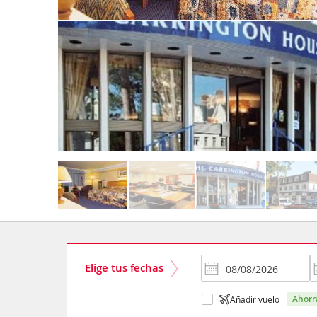
Elige tus fechas
ahor
Añadir vuelo