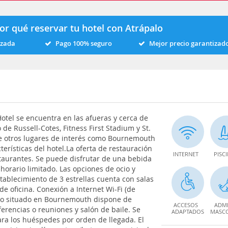
or qué reservar tu hotel con Atrápalo
izada
Pago 100% seguro
Mejor precio garantizad
tel se encuentra en las afueras y cerca de
de Russell-Cotes, Fitness First Stadium y St.
de otros lugares de interés como Bournemouth
rísticas del hotel.La oferta de restauración
INTERNET
PISC
taurantes. Se puede disfrutar de una bebida
 horario limitado. Las opciones de ocio y
tablecimiento de 3 estrellas cuenta con salas
e oficina. Conexión a Internet Wi-Fi (de
nto situado en Bournemouth dispone de
ACCESOS
ADMI
erencias o reuniones y salón de baile. Se
ADAPTADOS
MASC
ara los huéspedes por orden de llegada. El