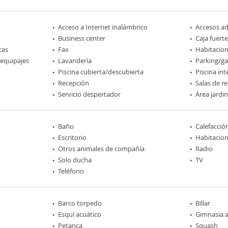
Acceso a Internet inalámbrico
Accesos a
Business center
Caja fuerte
cas
Fax
Habitacio
 equipajes
Lavandería
Parking/ga
Piscina cubierta/descubierta
Piscina int
Recepción
Salas de r
Servicio despertador
Área jardi
Baño
Calefacció
Escritorio
Habitacio
Otros animales de compañía
Radio
Solo ducha
TV
Teléfono
Barco torpedo
Billar
Esquí acuático
Gimnasia a
Petanca
Squash