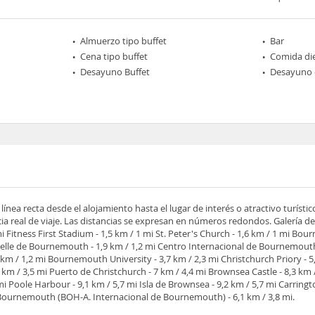
Almuerzo tipo buffet
Bar
Cena tipo buffet
Comida die
Desayuno Buffet
Desayuno 
 línea recta desde el alojamiento hasta el lugar de interés o atractivo turíst
cia real de viaje. Las distancias se expresan en números redondos. Galería d
 mi Fitness First Stadium - 1,5 km / 1 mi St. Peter's Church - 1,6 km / 1 mi B
uelle de Bournemouth - 1,9 km / 1,2 mi Centro Internacional de Bournemouth 
m / 1,2 mi Bournemouth University - 3,7 km / 2,3 mi Christchurch Priory - 5,
6 km / 3,5 mi Puerto de Christchurch - 7 km / 4,4 mi Brownsea Castle - 8,3 km 
 mi Poole Harbour - 9,1 km / 5,7 mi Isla de Brownsea - 9,2 km / 5,7 mi Carring
urnemouth (BOH-A. Internacional de Bournemouth) - 6,1 km / 3,8 mi.