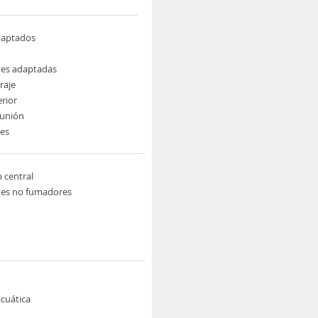
daptados
nes adaptadas
raje
erior
eunión
nes
n central
nes no fumadores
cuática