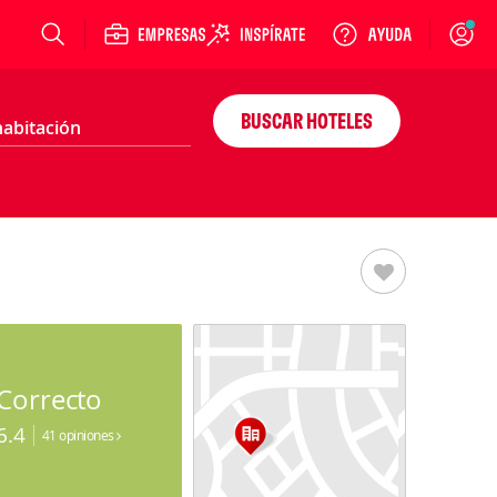
Login
BUSCAR HOTELES
Correcto
6.4
41 opiniones