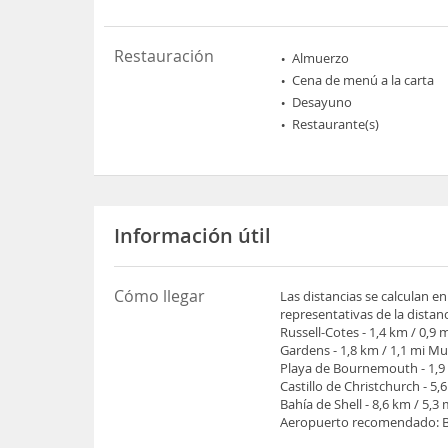
Restauración
Almuerzo
Cena de menú a la carta
Desayuno
Restaurante(s)
Información útil
Cómo llegar
Las distancias se calculan en
representativas de la distan
Russell-Cotes - 1,4 km / 0,9
Gardens - 1,8 km / 1,1 mi M
Playa de Bournemouth - 1,9 k
Castillo de Christchurch - 5,
Bahía de Shell - 8,6 km / 5,3
Aeropuerto recomendado: Bo