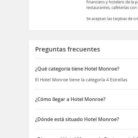
financiero y hotelero de la 
restaurantes, cafeterías con
Se aceptan las tarjetas de c
Preguntas frecuentes
¿Qué categoría tiene Hotel Monroe?
El Hotel Monroe tiene la categoría 4 Estrellas
¿Cómo llegar a Hotel Monroe?
El hotel está de cara al puerto deportivo de San J
de la parte oeste de Beirut, a 2 minutos a pie de
¿Dónde está situado Hotel Monroe?
centros comerciales.
El Hotel Monroe está situado en Kennedy Street -