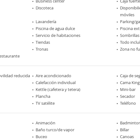
Business center
Caja fuerte
Discoteca
Disponibil
móviles
Lavandería
Parking/ga
Piscina de agua dulce
Piscina ext
Servicio de habitaciones
Sombrillas
Tiendas
Todo inclu
Tronas
Zona no f
estaurante
ilidad reducida
Aire acondicionado
Caja de se
Calefacción individual
Cama King 
Kettle (cafetera y tetera)
Mini-bar
Plancha
Secador
TV satélite
Teléfono
Animación
Badminto
Baño turco/de vapor
Billar
Buceo
Canoas