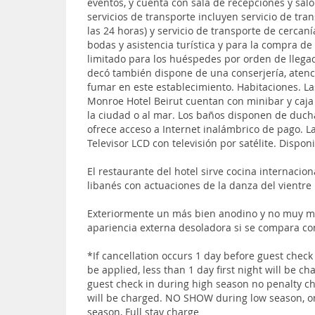
eventos, y cuenta con sala de recepciones y saló
servicios de transporte incluyen servicio de tran
las 24 horas) y servicio de transporte de cercan
bodas y asistencia turística y para la compra d
limitado para los huéspedes por orden de llegad
decó también dispone de una conserjería, atenci
fumar en este establecimiento. Habitaciones. L
Monroe Hotel Beirut cuentan con minibar y caja 
la ciudad o al mar. Los baños disponen de duch
ofrece acceso a Internet inalámbrico de pago. L
Televisor LCD con televisión por satélite. Disponi
El restaurante del hotel sirve cocina internaci
libanés con actuaciones de la danza del vientre 
Exteriormente un más bien anodino y no muy mod
apariencia externa desoladora si se compara con 
*If cancellation occurs 1 day before guest check
be applied, less than 1 day first night will be c
guest check in during high season no penalty cha
will be charged. NO SHOW during low season, 
season, Full stay charge