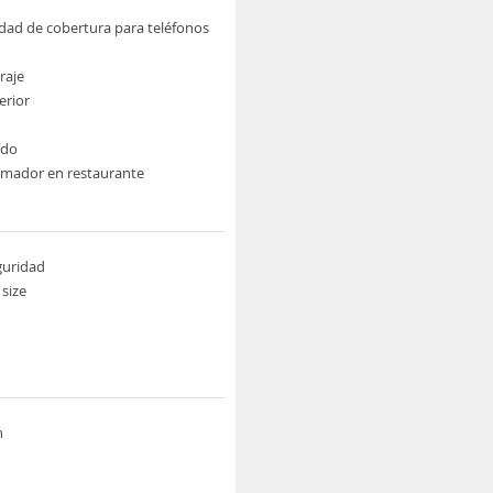
idad de cobertura para teléfonos
raje
erior
ído
umador en restaurante
guridad
size
n