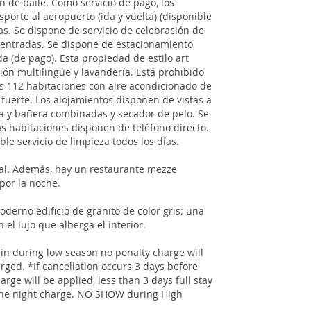
n de baile. Como servicio de pago, los
sporte al aeropuerto (ida y vuelta) (disponible
ías. Se dispone de servicio de celebración de
e entradas. Se dispone de estacionamiento
a (de pago). Esta propiedad de estilo art
ón multilingüe y lavandería. Está prohibido
as 112 habitaciones con aire acondicionado de
fuerte. Los alojamientos disponen de vistas a
a y bañera combinadas y secador de pelo. Se
as habitaciones disponen de teléfono directo.
ble servicio de limpieza todos los días.
onal. Además, hay un restaurante mezze
por la noche.
erno edificio de granito de color gris: una
el lujo que alberga el interior.
 in during low season no penalty charge will
harged. *If cancellation occurs 3 days before
rge will be applied, less than 3 days full stay
one night charge. NO SHOW during High