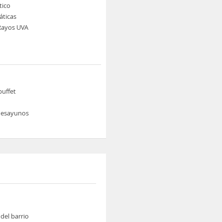
tico
áticas
Rayos UVA
buffet
 desayunos
del barrio