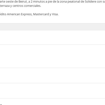
parte oeste de Beirut, a 2 minutos a pie de la zona peatonal de Solidere con
 terraza y centros comerciales.
rédito American Express, Mastercard y Visa.
orge y al mar Mediterráneo. Se encuentra en el corazón del barrio f
 la zona peatonal de Solidere con sus muchos restaurantes, cafeterí
 Solidere