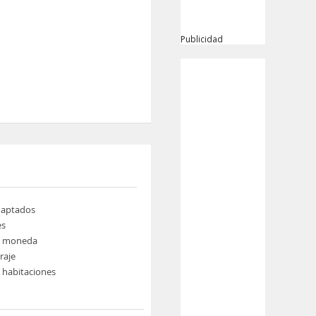
Publicidad
daptados
es
e moneda
raje
e habitaciones