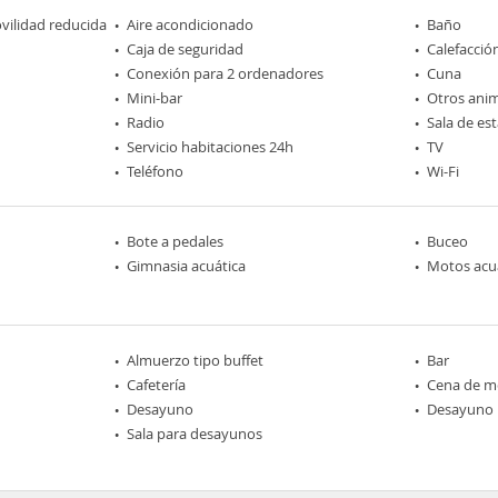
ilidad reducida
Aire acondicionado
Baño
Caja de seguridad
Calefacció
Conexión para 2 ordenadores
Cuna
Mini-bar
Otros ani
Radio
Sala de est
Servicio habitaciones 24h
TV
Teléfono
Wi-Fi
Bote a pedales
Buceo
Gimnasia acuática
Motos acu
Almuerzo tipo buffet
Bar
Cafetería
Cena de me
Desayuno
Desayuno 
Sala para desayunos