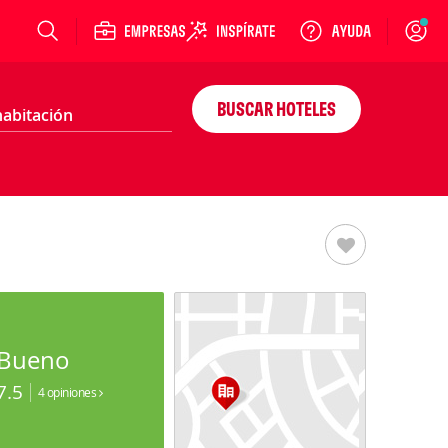
Login
BUSCAR HOTELES
Bueno
7.5
4 opiniones