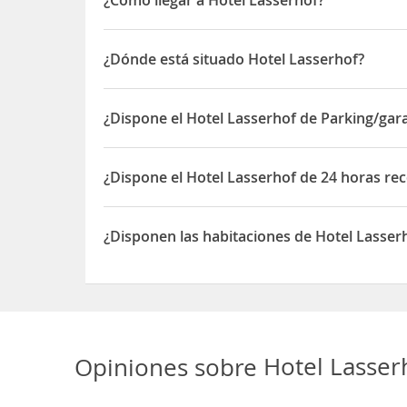
Este hotel urbano se encuentra a poca distancia d
de Mirabell y sus jardines, teatros, iglesias y mus
¿Dónde está situado Hotel Lasserhof?
perdidas antiguo, con sus famosos edificios y mo
El Hotel Lasserhof está situado en Lasserstrasse, 
El
WA Mozart Airport
se encuentra a unos 4 km de 
¿Dispone el Hotel Lasserhof de Parking/gar
Sí, el Hotel Lasserhof dispone de Parking/garaje
¿Dispone el Hotel Lasserhof de 24 horas re
Sí, el Hotel Lasserhof dispone de 24 horas recepc
¿Disponen las habitaciones de Hotel Lasser
Sí, las habitaciones del Hotel Lasserhof disponen
Opiniones sobre
Hotel Lasse