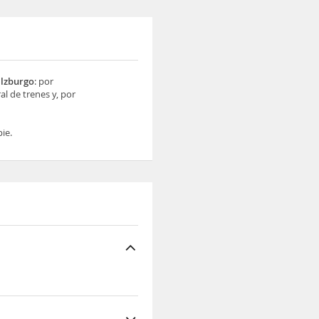
lzburgo
: por
al de trenes y, por
ie.