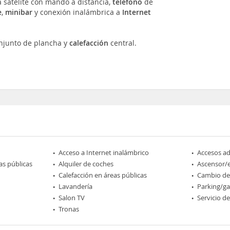
a satélite con mando a distancia,
teléfono
de
e
,
minibar
y conexión inalámbrica a
Internet
onjunto de plancha y
calefacción
central.
Acceso a Internet inalámbrico
Accesos a
as públicas
Alquiler de coches
Ascensor/
Calefacción en áreas públicas
Cambio d
Lavandería
Parking/ga
Salon TV
Servicio d
Tronas