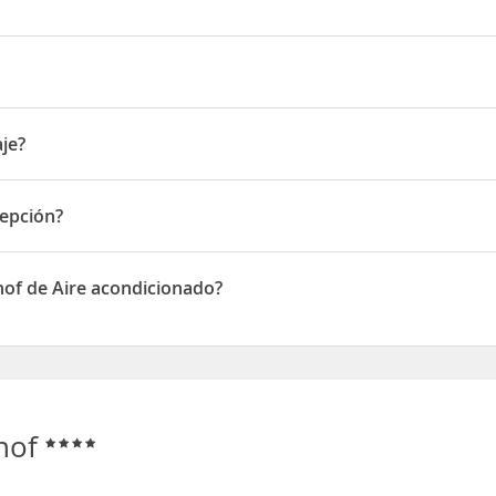
e todos los lugares de interés histórico y cultural de
Salzburgo
: p
eos, congreso casa, de la estación central de trenes y, por supuesto
numentos históricos.
47
la estación de tren y el hotel, a sólo unos minutos a pie.
aje?
cepción?
ión
hof de Aire acondicionado?
 de Aire acondicionado
rhof