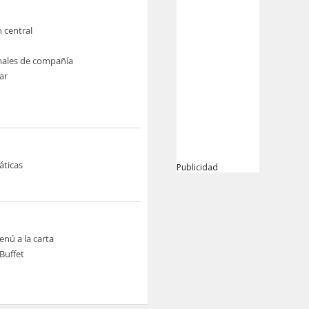
n central
males de compañía
ar
áticas
Publicidad
nú a la carta
Buffet