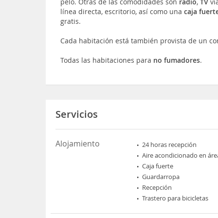
pelo. Otras de las comodidades son
radio
,
TV
ví
línea directa, escritorio, así como una
caja fuert
gratis.
Cada habitación está también provista de un c
Todas las habitaciones para
no fumadores
.
Servicios
Alojamiento
24 horas recepción
Aire acondicionado en áre
Caja fuerte
Guardarropa
Recepción
Trastero para bicicletas