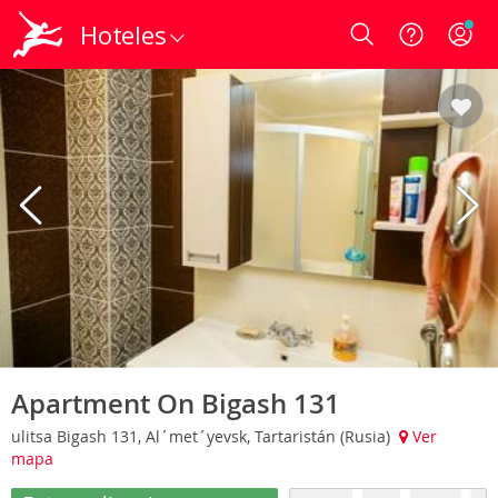
Hoteles
Login
Apartment On Bigash 131
ulitsa Bigash 131, Al´met´yevsk, Tartaristán (Rusia)
Ver
mapa