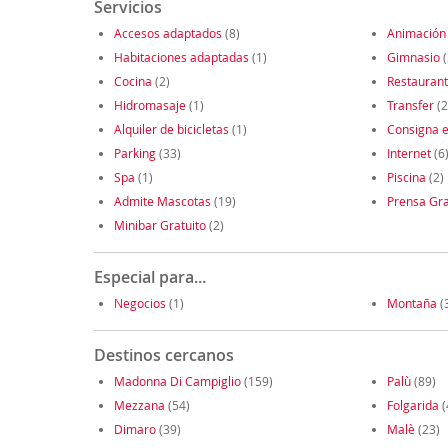
Servicios
Accesos adaptados
(8)
Animación
Habitaciones adaptadas
(1)
Gimnasio
(
Cocina
(2)
Restauran
Hidromasaje
(1)
Transfer
(2
Alquiler de bicicletas
(1)
Consigna e
Parking
(33)
Internet
(6
Spa
(1)
Piscina
(2)
Admite Mascotas
(19)
Prensa Gra
Minibar Gratuito
(2)
Especial para...
Negocios
(1)
Montaña
(
Destinos cercanos
Madonna Di Campiglio
(159)
Palù
(89)
Mezzana
(54)
Folgarida
(
Dimaro
(39)
Malè
(23)