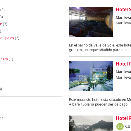
Hotel 
(3)
3)
Marilleva
Marilleva
te
(3)
)
quipajes
(2)
)
En el barrio de Valle de Sole, este h
gratuito, un toque añadido para que tu
tuita
(1)
Hotel 
Marilleva
Marilleva
3)
Este modesto hotel está situado en M
Albare / Solaria pueden ser de pago
Hotel 
42)
Co
6.5