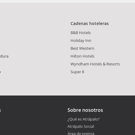
Cadenas hoteleras
B&B Hotels
Holiday Inn
Best Western
dura
Hilton Hotels
Wyndham Hotels & Resorts
o
Super 8
s
Sobre nosotros
¿Qué es Atrápalo?
Atrápalo Social
Área de prensa