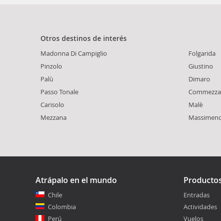
Otros destinos de interés
Madonna Di Campiglio
Folgarida
Pinzolo
Giustino
Palù
Dimaro
Passo Tonale
Commezza
Carisolo
Malè
Mezzana
Massimen
Atrápalo en el mundo
Producto
Chile
Entradas
Colombia
Actividades
Perú
Vuelos