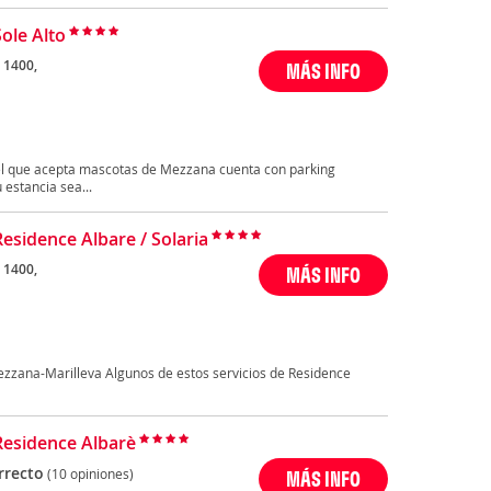
Sole Alto
 1400,
MÁS INFO
otel que acepta mascotas de Mezzana cuenta con parking
 estancia sea...
Residence Albare / Solaria
 1400,
MÁS INFO
ezzana-Marilleva Algunos de estos servicios de Residence
Residence Albarè
rrecto
(10 opiniones)
MÁS INFO