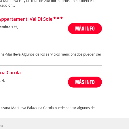
-Marilleva Hay un total de 248 dormitorios en Residence Il
cepción...
Appartamenti Val Di Sole
vembre 135,
MÁS INFO
ana-Marilleva Algunos de los servicios mencionados pueden ser
ina Carola
 4,
MÁS INFO
Mezzana-Marilleva Palazzina Carola puede cobrar algunos de
va