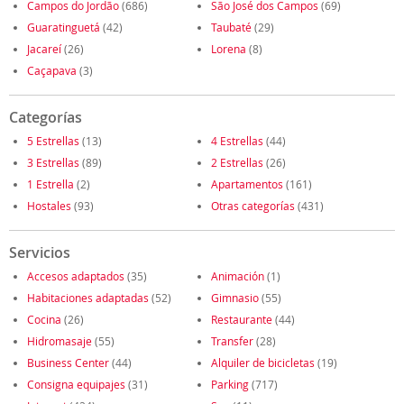
Campos do Jordão
(686)
São José dos Campos
(69)
Guaratinguetá
(42)
Taubaté
(29)
Jacareí
(26)
Lorena
(8)
Caçapava
(3)
Categorías
5 Estrellas
(13)
4 Estrellas
(44)
3 Estrellas
(89)
2 Estrellas
(26)
1 Estrella
(2)
Apartamentos
(161)
Hostales
(93)
Otras categorías
(431)
Servicios
Accesos adaptados
(35)
Animación
(1)
Habitaciones adaptadas
(52)
Gimnasio
(55)
Cocina
(26)
Restaurante
(44)
Hidromasaje
(55)
Transfer
(28)
Business Center
(44)
Alquiler de bicicletas
(19)
Consigna equipajes
(31)
Parking
(717)