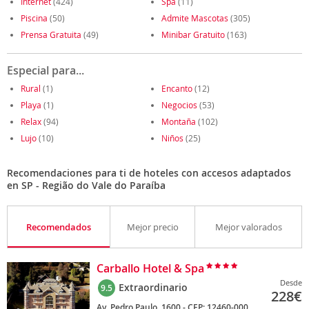
Internet
(424)
Spa
(11)
Piscina
(50)
Admite Mascotas
(305)
Prensa Gratuita
(49)
Minibar Gratuito
(163)
Especial para...
Rural
(1)
Encanto
(12)
Playa
(1)
Negocios
(53)
Relax
(94)
Montaña
(102)
Lujo
(10)
Niños
(25)
Recomendaciones para ti de hoteles con accesos adaptados
en SP - Região do Vale do Paraíba
Recomendados
Mejor precio
Mejor valorados
Carballo Hotel & Spa
Desde
Extraordinario
9.5
228
€
Av. Pedro Paulo, 1600 - CEP: 12460-000,