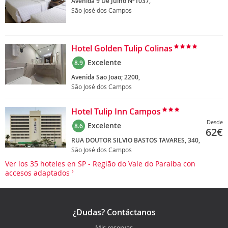
Avenida 9 De Julho Nº1037,
São José dos Campos
Hotel Golden Tulip Colinas
Excelente
8.9
Avenida Sao Joao; 2200,
São José dos Campos
Hotel Tulip Inn Campos
Desde
Excelente
8.6
62
€
RUA DOUTOR SILVIO BASTOS TAVARES, 340,
São José dos Campos
Ver los 35 hoteles en SP - Região do Vale do Paraíba con
accesos adaptados
¿Dudas? Contáctanos
Mis reservas