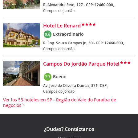
R. Alexandre Sirin, 127 - CEP: 12460-000,
Campos do Jordão
Hotel Le Renard
Extraordinario
9.6
R. Eng. Souza Campos Jr., 50 - CEP: 12460-000,
Campos do Jordão
Campos Do Jordão Parque Hotel
Bueno
7.3
Av. Jose de Oliveira Damas, 371 -CEP:,
Campos do Jordão
Ver los 53 hoteles en SP - Região do Vale do Paraíba de
negocios
¿Dudas? Contáctanos