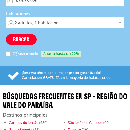
Habitaciones
BUSCAR
ahorra hasta un 20%
Añadir vuelo
¡Reserva ahora con el mejor precio garantizado!
Cancelación
GRATUITA
en la mayoría de habitaciones
BÚSQUEDAS FRECUENTES EN SP - REGIÃO DO
VALE DO PARAÍBA
Destinos principales
Campos do Jordão
(686)
São José dos Campos
(69)
Guaratinguetá
(42)
Taubaté
(29)