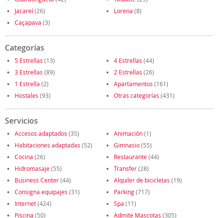
Jacareí
(26)
Lorena
(8)
Caçapava
(3)
Categorías
5 Estrellas
(13)
4 Estrellas
(44)
3 Estrellas
(89)
2 Estrellas
(26)
1 Estrella
(2)
Apartamentos
(161)
Hostales
(93)
Otras categorías
(431)
Servicios
Accesos adaptados
(35)
Animación
(1)
Habitaciones adaptadas
(52)
Gimnasio
(55)
Cocina
(26)
Restaurante
(44)
Hidromasaje
(55)
Transfer
(28)
Business Center
(44)
Alquiler de bicicletas
(19)
Consigna equipajes
(31)
Parking
(717)
Internet
(424)
Spa
(11)
Piscina
(50)
Admite Mascotas
(305)