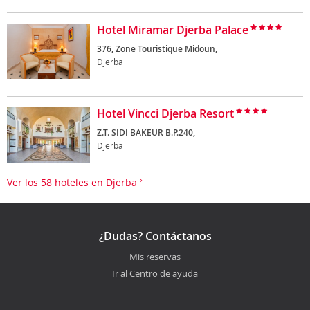
Hotel Miramar Djerba Palace
376, Zone Touristique Midoun,
Djerba
Hotel Vincci Djerba Resort
Z.T. SIDI BAKEUR B.P.240,
Djerba
Ver los 58 hoteles en Djerba
¿Dudas? Contáctanos
Mis reservas
Ir al Centro de ayuda