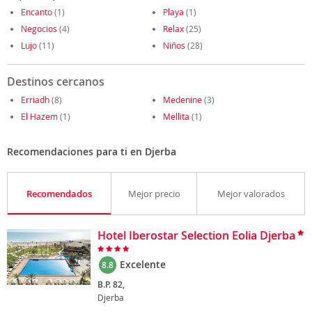
Encanto
(1)
Playa
(1)
Negocios
(4)
Relax
(25)
Lujo
(11)
Niños
(28)
Destinos cercanos
Erriadh
(8)
Medenine
(3)
El Hazem
(1)
Mellita
(1)
Recomendaciones para ti en Djerba
Recomendados
Mejor precio
Mejor valorados
Hotel Iberostar Selection Eolia Djerba
Excelente
8.8
B.P. 82,
Djerba