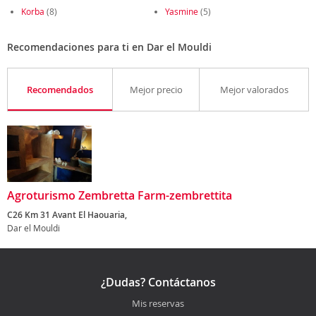
Korba
(8)
Yasmine
(5)
Recomendaciones para ti en Dar el Mouldi
Recomendados
Mejor precio
Mejor valorados
Agroturismo Zembretta Farm-zembrettita
C26 Km 31 Avant El Haouaria,
Dar el Mouldi
¿Dudas? Contáctanos
Mis reservas