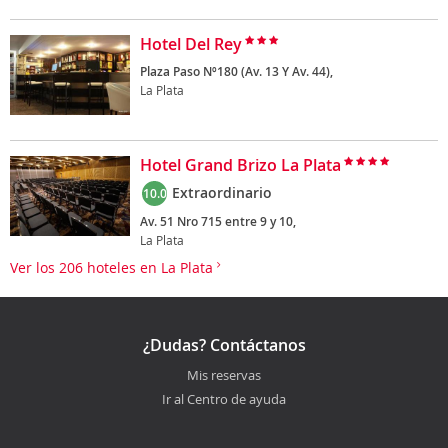
Hotel Del Rey
Plaza Paso Nº180 (Av. 13 Y Av. 44),
La Plata
Hotel Grand Brizo La Plata
Extraordinario
10.0
Av. 51 Nro 715 entre 9 y 10,
La Plata
Ver los 206 hoteles en La Plata
¿Dudas? Contáctanos
Mis reservas
Ir al Centro de ayuda