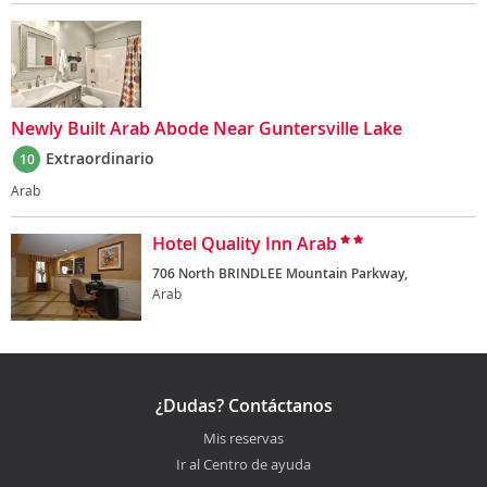
Newly Built Arab Abode Near Guntersville Lake
Extraordinario
10
Arab
Hotel Quality Inn Arab
706 North BRINDLEE Mountain Parkway,
Arab
¿Dudas? Contáctanos
Mis reservas
Ir al Centro de ayuda