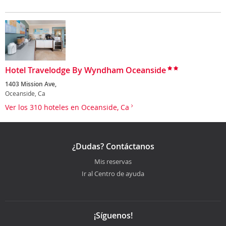
Hotel Travelodge By Wyndham Oceanside
1403 Mission Ave,
Oceanside, Ca
Ver los 310 hoteles en Oceanside, Ca
¿Dudas? Contáctanos
Mis reservas
Ir al Centro de ayuda
¡Síguenos!