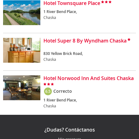
Hotel Townsquare Place
1 River Bend Place,
Chaska
Hotel Super 8 By Wyndham Chaska
830 Yellow Brick Road,
Chaska
Hotel Norwood Inn And Suites Chaska
Correcto
6.5
1 River Bend Place,
Chaska
¿Dudas? Contáctanos