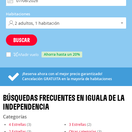
Habitaciones
BUSCAR
ahorra hasta un 20%
Añadir vuelo
¡Reserva ahora con el mejor precio garantizado!
Cancelación
GRATUITA
en la mayoría de habitaciones
BÚSQUEDAS FRECUENTES EN IGUALA DE LA
INDEPENDENCIA
Categorías
4 Estrellas
(3)
3 Estrellas
(2)
2 Estrellas
(3)
Otras categorías
(3)