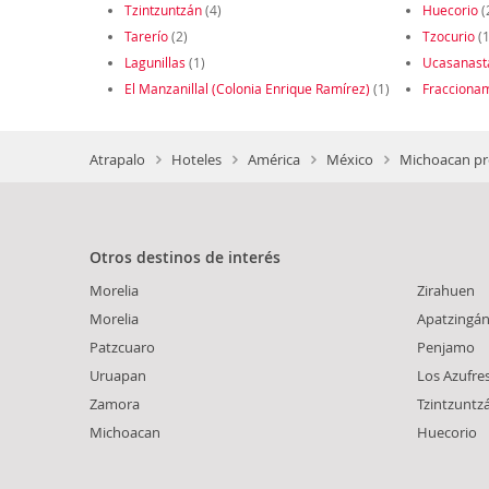
Tzintzuntzán
(4)
Huecorio
(
Tarerío
(2)
Tzocurio
(1
Lagunillas
(1)
Ucasanast
El Manzanillal (Colonia Enrique Ramírez)
(1)
Fraccionam
Atrapalo
Hoteles
América
México
Michoacan pr
Otros destinos de interés
Morelia
Zirahuen
Morelia
Apatzingá
Patzcuaro
Penjamo
Uruapan
Los Azufre
Zamora
Tzintzuntz
Michoacan
Huecorio