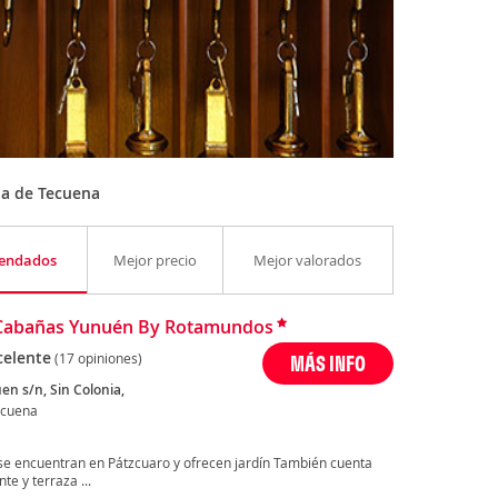
la de Tecuena
endados
Mejor precio
Mejor valorados
 Cabañas Yunuén By Rotamundos
celente
(17 opiniones)
MÁS INFO
en s/n, Sin Colonia,
ecuena
 encuentran en Pátzcuaro y ofrecen jardín También cuenta
te y terraza ...