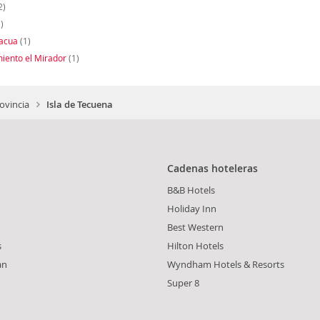
2)
)
acua
(1)
iento el Mirador
(1)
ovincia
Isla de Tecuena
Cadenas hoteleras
B&B Hotels
n
Holiday Inn
Best Western
s
Hilton Hotels
án
Wyndham Hotels & Resorts
Super 8