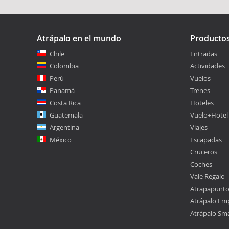
Atrápalo en el mundo
Producto
Chile
Entradas
Colombia
Actividades
Perú
Vuelos
Panamá
Trenes
Costa Rica
Hoteles
Guatemala
Vuelo+Hotel
Argentina
Viajes
México
Escapadas
Cruceros
Coches
Vale Regalo
Atrapapunt
Atrápalo Em
Atrápalo Sm