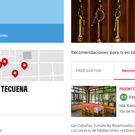
iones
Recomendaciones para ti en Is
Recom
ORDENAR POR:
E TECUENA
Hotel
Ex
8.9
Isla Yunu
Isla de T
Las Cabañas Yunuén By Rotamundos se
con servicio de habitaciones, restauran
9)