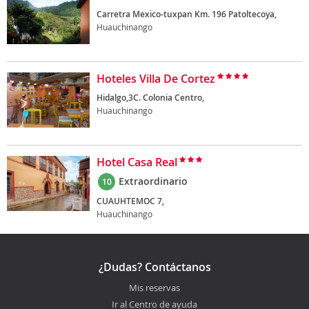
Carretra Mexico-tuxpan Km. 196 Patoltecoya,
Huauchinango
Hoteles Villa De Cortez
Hidalgo,3C. Colonia Centro,
Huauchinango
Hotel Casa Real
Extraordinario
10
CUAUHTEMOC 7,
Huauchinango
¿Dudas? Contáctanos
Mis reservas
Ir al Centro de ayuda