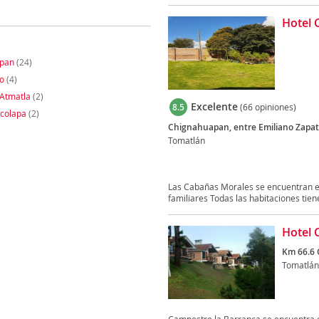
Hotel 
pan
(24)
go
(4)
 Atmatla
(2)
Excelente
8.5
(66 opiniones)
icolapa
(2)
Chignahuapan, entre Emiliano Zapata
Tomatlán
Las Cabañas Morales se encuentran en 
familiares Todas las habitaciones tiene
Hotel 
Km 66.6 
Tomatlán