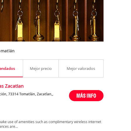
omatlán
endados
Mejor precio
Mejor valorados
s Zacatlan
ción, 73314 Tomatlán, Zacatlan,,
MÁS INFO
make use of amenities such as complimentary wireless internet
ances are...