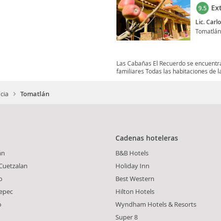
Ex
9.5
Lic. Carl
Tomatlán
Las Cabañas El Recuerdo se encuentra
familiares Todas las habitaciones de l
cia
Tomatlán
Cadenas hoteleras
án
B&B Hotels
Cuetzalan
Holiday Inn
o
Best Western
tepec
Hilton Hotels
o
Wyndham Hotels & Resorts
Super 8