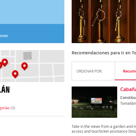
iones
Recomendaciones para ti en T
Recom
ORDENAR POR:
LÁN
Cabaña
Constitu
Tomatlán
gorías
(5)
Take in the views from a garden and 
access and tour/ticket assistance Dist