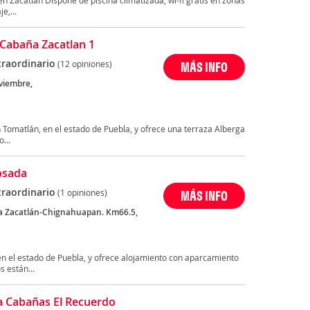
 Zacatlan Dispone de piscina climatizada, wi-fi gratis en zonas
e,...
Cabaña Zacatlan 1
traordinario
(12 opiniones)
MÁS INFO
viembre,
Tomatlán, en el estado de Puebla, y ofrece una terraza Alberga
...
Posada
traordinario
(1 opiniones)
MÁS INFO
a Zacatlán-Chignahuapan. Km66.5,
en el estado de Puebla, y ofrece alojamiento con aparcamiento
s están...
 Cabañas El Recuerdo