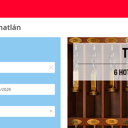
matlán
6 HO