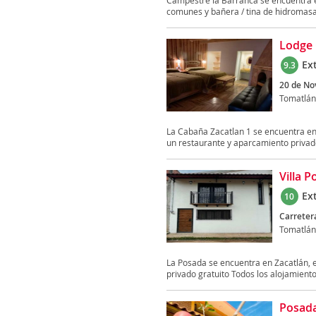
Campestre la Barranca se encuentra en
comunes y bañera / tina de hidromasaj
Lodge 
Ex
9.3
20 de No
Tomatlán
La Cabaña Zacatlan 1 se encuentra en 
un restaurante y aparcamiento privado
Villa 
Ex
10
Carreter
Tomatlán
La Posada se encuentra en Zacatlán, 
privado gratuito Todos los alojamiento
Posada