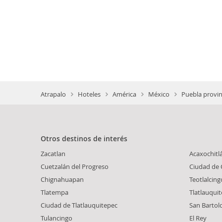
Atrapalo
Hoteles
América
México
Puebla provin
Otros destinos de interés
Zacatlan
Acaxochitl
Cuetzalán del Progreso
Ciudad de 
Chignahuapan
Teotlalcing
Tlatempa
Tlatlauqui
Ciudad de Tlatlauquitepec
San Bartol
Tulancingo
El Rey