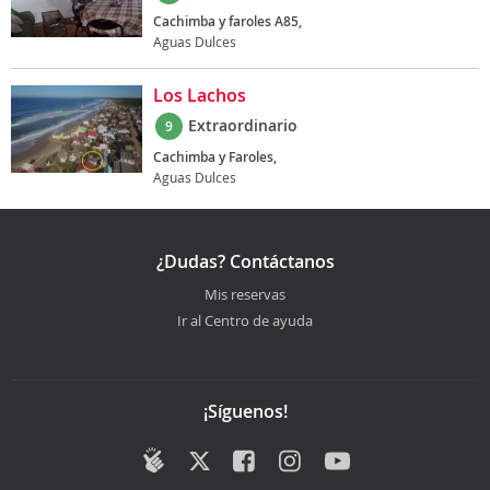
Cachimba y faroles A85,
Aguas Dulces
Los Lachos
Extraordinario
9
Cachimba y Faroles,
Aguas Dulces
¿Dudas? Contáctanos
Mis reservas
Ir al Centro de ayuda
¡Síguenos!