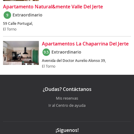
Apartamento Natural&mente Valle Del Jerte
Extraordinario
9
59 Calle Portugal,
El Torno
Apartamentos La Chaparrina Del Jerte
Extraordinario
9.5
Avenida del Doctor Aurelio Alonso 39,
El Torno
¿Dudas? Contáctanos
Mis reservas
Ir al Centro de ayuda
¡Síguenos!