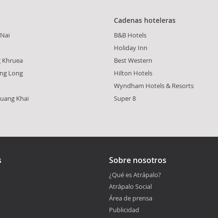
Cadenas hoteleras
-Nai
B&B Hotels
Holiday Inn
g Khruea
Best Western
ng Long
Hilton Hotels
Wyndham Hotels & Resorts
uang Khai
Super 8
s
Sobre nosotros
¿Qué es Atrápalo?
Atrápalo Social
Área de prensa
Publicidad