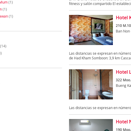
 Mum
(1)
fitness y salón compartido El estableci
n
(1)
awan
(1)
Hotel 
)
210 M.10
Ban Non
(14)
)
Las distancias se expresan en número
de Had Kham Somboon: 3,9 km Cascada
Hotel 
322 Moo.
)
Bueng K
Las distancias se expresan en número
Hotel 
190 Moo.