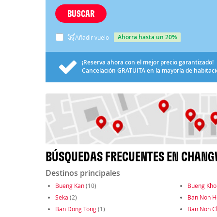
BUSCAR
ahorra hasta un 20%
Añadir vuelo
¡Reserva ahora con el mejor precio garantizado!
Cancelación
GRATUITA
en la mayoría de habitac
BÚSQUEDAS FRECUENTES EN CHANG
Destinos principales
Bueng Kan
(10)
Bueng Kho
Seka
(2)
Ban Non H
Ban Dong Tong
(1)
Ban Non 