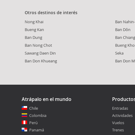
Otros destinos de interés
Nong Khai
Ban Nahin
Bueng Kan
Ban Dôn
Ban Dung
Ban Chian
Ban Nong Chot
Bueng Kho
Sawang Daen Din
Seka
Ban Don Khueang
Ban Don M
Atrápalo en el mundo
Producto
Chile
Entradas
Colombia
Actividades
Perú
Vuelos
Panamá
Trenes