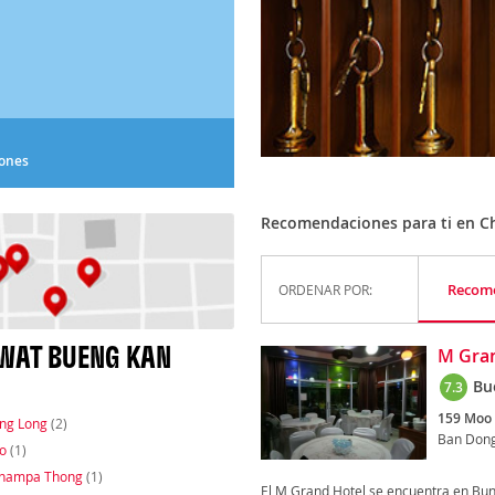
iones
Recomendaciones para ti en 
Recom
ORDENAR POR:
WAT BUENG KAN
M Gran
Bu
7.3
159 Moo 
ng Long
(2)
Ban Don
o
(1)
Champa Thong
(1)
El M Grand Hotel se encuentra en Bung