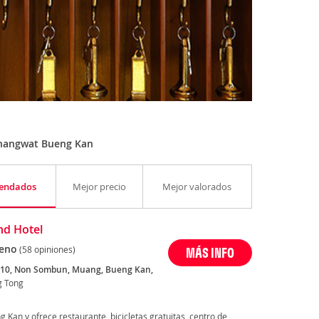
Changwat Bueng Kan
endados
Mejor precio
Mejor valorados
d Hotel
eno
(58 opiniones)
MÁS INFO
10, Non Sombun, Muang, Bueng Kan,
g Tong
 Kan y ofrece restaurante, bicicletas gratuitas, centro de