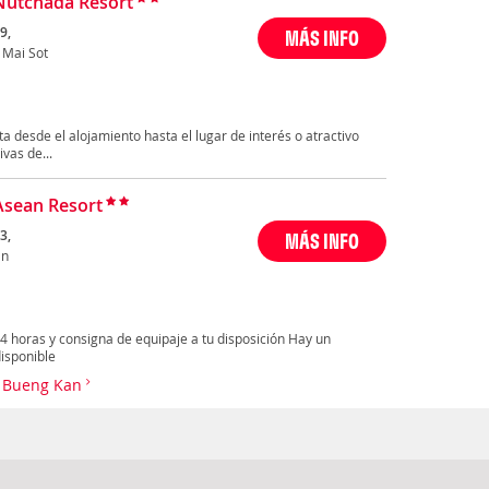
Nutchada Resort
9,
MÁS INFO
 Mai Sot
ta desde el alojamiento hasta el lugar de interés o atractivo
vas de...
Asean Resort
3,
MÁS INFO
an
24 horas y consigna de equipaje a tu disposición Hay un
disponible
t Bueng Kan