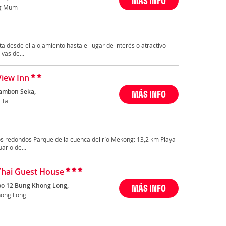
MÁS INFO
g Mum
ta desde el alojamiento hasta el lugar de interés o atractivo
vas de...
View Inn
ambon Seka,
MÁS INFO
 Tai
s redondos Parque de la cuenca del río Mekong: 13,2 km Playa
rio de...
Thai Guest House
o 12 Bung Khong Long,
MÁS INFO
ong Long