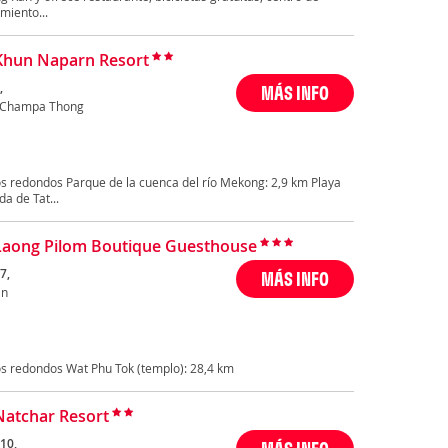
miento...
Khun Naparn Resort
,
MÁS INFO
 Champa Thong
s redondos Parque de la cuenca del río Mekong: 2,9 km Playa
 de Tat...
Laong Pilom Boutique Guesthouse
7,
MÁS INFO
an
s redondos Wat Phu Tok (templo): 28,4 km
Natchar Resort
10,