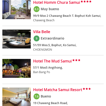
Hotel Homm Chura Samui
Muy bueno
8.3
99/9 Moo 2 Chawang Beach T. Bophut Koh Samui,
Chaweng Beach
Villa Belle
Extraordinario
9
51/59 Moo.5, Bophut, Ko Samui,
CHOENGMON
Hotel The Mud Samui
57/1 Moo5 Angthong,
Ban Bang Po
Hotel Matcha Samui Resort
Bueno
7.6
19 Chaweng Beach Road,