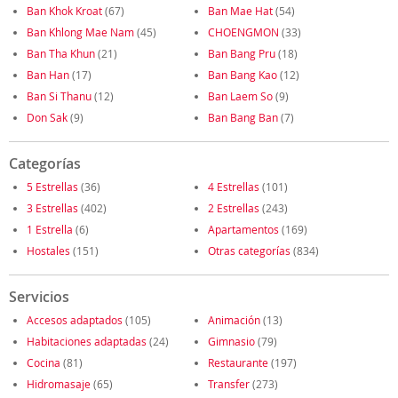
Ban Khok Kroat
(67)
Ban Mae Hat
(54)
Ban Khlong Mae Nam
(45)
CHOENGMON
(33)
Ban Tha Khun
(21)
Ban Bang Pru
(18)
Ban Han
(17)
Ban Bang Kao
(12)
Ban Si Thanu
(12)
Ban Laem So
(9)
Don Sak
(9)
Ban Bang Ban
(7)
Categorías
5 Estrellas
(36)
4 Estrellas
(101)
3 Estrellas
(402)
2 Estrellas
(243)
1 Estrella
(6)
Apartamentos
(169)
Hostales
(151)
Otras categorías
(834)
Servicios
Accesos adaptados
(105)
Animación
(13)
Habitaciones adaptadas
(24)
Gimnasio
(79)
Cocina
(81)
Restaurante
(197)
Hidromasaje
(65)
Transfer
(273)