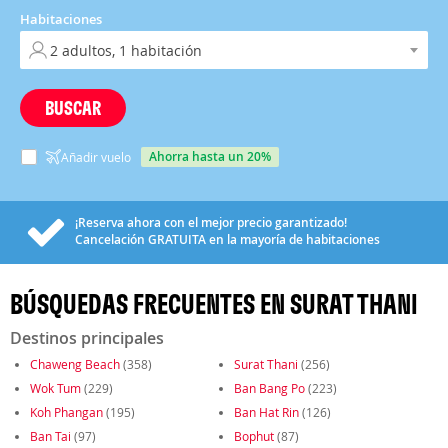
Habitaciones
BUSCAR
ahorra hasta un 20%
Añadir vuelo
¡Reserva ahora con el mejor precio garantizado!
Cancelación
GRATUITA
en la mayoría de habitaciones
BÚSQUEDAS FRECUENTES EN SURAT THANI
Destinos principales
Chaweng Beach
(358)
Surat Thani
(256)
Wok Tum
(229)
Ban Bang Po
(223)
Koh Phangan
(195)
Ban Hat Rin
(126)
Ban Tai
(97)
Bophut
(87)