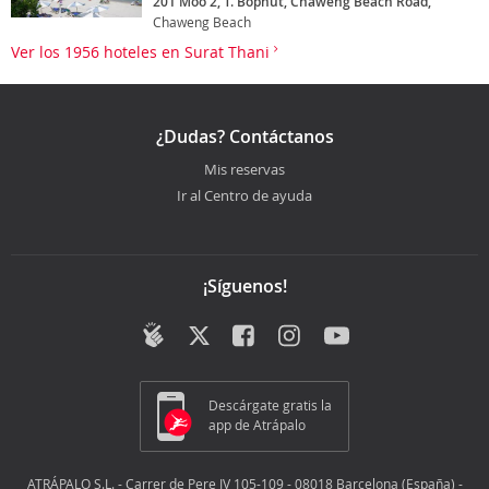
201 Moo 2, T. Bophut, Chaweng Beach Road,
Chaweng Beach
Ver los 1956 hoteles en Surat Thani
¿Dudas? Contáctanos
Mis reservas
Ir al Centro de ayuda
¡Síguenos!
Descárgate gratis la
app de Atrápalo
ATRÁPALO S.L. - Carrer de Pere IV 105-109 - 08018 Barcelona (España) -