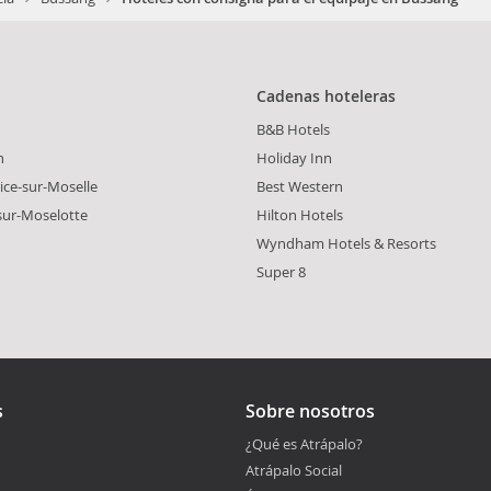
Cadenas hoteleras
B&B Hotels
n
Holiday Inn
ice-sur-Moselle
Best Western
sur-Moselotte
Hilton Hotels
Wyndham Hotels & Resorts
Super 8
s
Sobre nosotros
¿Qué es Atrápalo?
Atrápalo Social