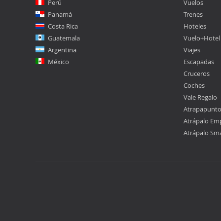
Perú
Vuelos
Panamá
Trenes
Costa Rica
Hoteles
Guatemala
Vuelo+Hotel
Argentina
Viajes
México
Escapadas
Cruceros
Coches
Vale Regalo
Atrapapunt
Atrápalo Em
Atrápalo Sm