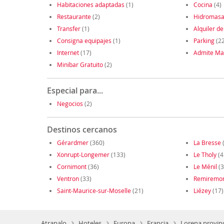
Habitaciones adaptadas
(1)
Cocina
(4)
Restaurante
(2)
Hidromasa
Transfer
(1)
Alquiler de
Consigna equipajes
(1)
Parking
(22
Internet
(17)
Admite Ma
Minibar Gratuito
(2)
Especial para...
Negocios
(2)
Destinos cercanos
Gérardmer
(360)
La Bresse
Xonrupt-Longemer
(133)
Le Tholy
(4
Cornimont
(36)
Le Ménil
(3
Ventron
(33)
Remiremo
Saint-Maurice-sur-Moselle
(21)
Liézey
(17)
Atrapalo
Hoteles
Europa
Francia
Lorena provin