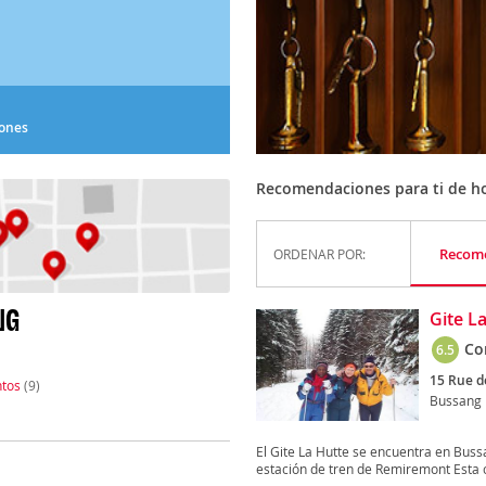
iones
Recomendaciones para ti de ho
Recom
ORDENAR POR:
NG
Gite L
Co
6.5
15 Rue de
tos
(9)
Bussang
El Gite La Hutte se encuentra en Bussa
estación de tren de Remiremont Esta c