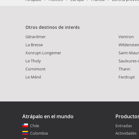
Otros destinos de interés
Gérardmer
Ventron
La Bresse
Wildenstei
Xonrupt-Longemer
Saint-Maur
Le Tholy
Saulxures-
Cornimont
Thann
Le Ménil
Ferdrupt
Atrápalo en el mundo
Producto
Chile
Entradas
Colombia
Actividades