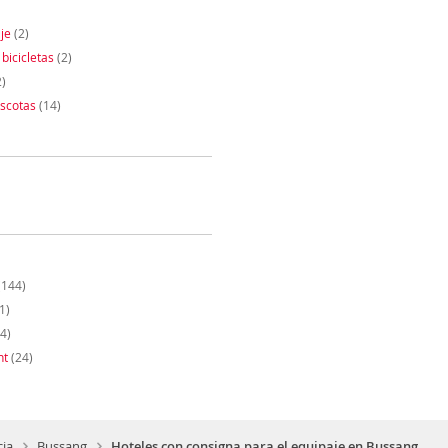
je
(2)
 bicicletas
(2)
)
scotas
(14)
(144)
1)
4)
nt
(24)
cia
Bussang
Hoteles con consigna para el equipaje en Bussang