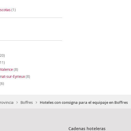
scotas
(1)
20)
11)
-Valence
(8)
unat-sur-Eyrieux
(8)
(6)
rovincia
Boffres
Hoteles con consigna para el equipaje en Boffres
Cadenas hoteleras