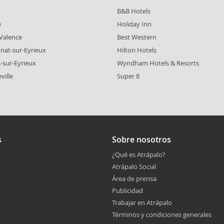
B&B Hotels
e
Holiday Inn
Valence
Best Western
unat-sur-Eyrieux
Hilton Hotels
s-sur-Eyrieux
Wyndham Hotels & Resorts
ville
Super 8
s
Sobre nosotros
¿Qué es Atrápalo?
Atrápalo Social
Área de prensa
Publicidad
Trabajar en Atrápalo
Términos y condiciones generales