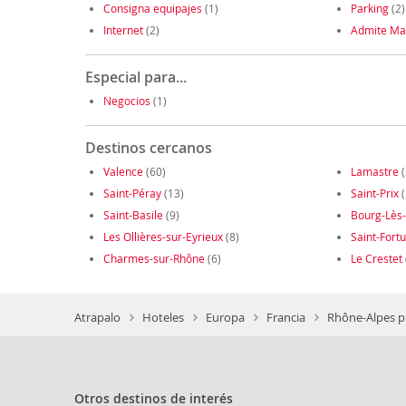
Consigna equipajes
(1)
Parking
(2)
Internet
(2)
Admite Ma
Especial para...
Negocios
(1)
Destinos cercanos
Valence
(60)
Lamastre
(
Saint-Péray
(13)
Saint-Prix
(
Saint-Basile
(9)
Bourg-Lès
Les Ollières-sur-Eyrieux
(8)
Saint-Fort
Charmes-sur-Rhône
(6)
Le Crestet
Atrapalo
Hoteles
Europa
Francia
Rhône-Alpes p
Otros destinos de interés