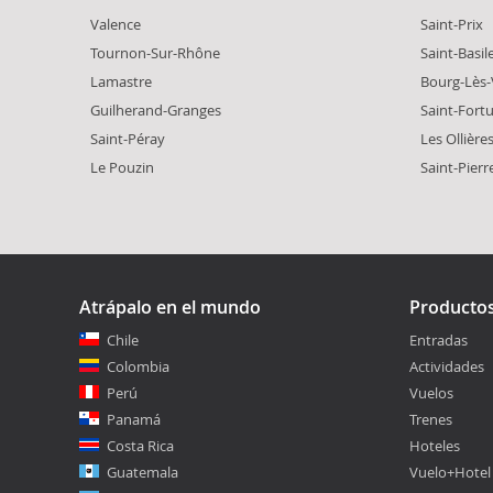
Valence
Saint-Prix
Tournon-Sur-Rhône
Saint-Basil
Lamastre
Bourg-Lès-
Guilherand-Granges
Saint-Fort
Saint-Péray
Les Ollière
Le Pouzin
Saint-Pierre
Atrápalo en el mundo
Producto
Chile
Entradas
Colombia
Actividades
Perú
Vuelos
Panamá
Trenes
Costa Rica
Hoteles
Guatemala
Vuelo+Hotel