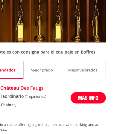
teles con consigna para el equipaje en Boffres
endados
Mejor precio
Mejor valorados
 Château Des Faugs
traordinario
(1 opiniones)
MÁS INFO
 Chabret,
n a castle offering a garden, a terrace, valet parking and an
es...