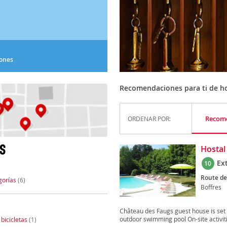
iones
Recomendaciones para ti de ho
Recom
ORDENAR POR:
S
Hostal
Ex
10
Route de
gorías
(6)
Boffres
Château des Faugs guest house is set i
outdoor swimming pool On-site activiti
 bicicletas
(1)