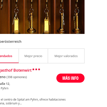
berösterreich
endados
Mejor precio
Mejor valorados
gasthof Botenwirt
eno
(398 opiniones)
MÁS INFO
raße 12,
m Pyhrn
 el centro de Spital am Pyhrn, ofrece habitaciones
na, solárium y...