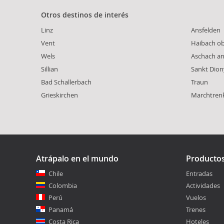
Otros destinos de interés
Linz
Ansfelden
Vent
Haibach o
Wels
Aschach a
Sillian
Sankt Dio
Bad Schallerbach
Traun
Grieskirchen
Marchtren
Atrápalo en el mundo
Producto
Chile
Entradas
Colombia
Actividades
Perú
Vuelos
Panamá
Trenes
Costa Rica
Hoteles