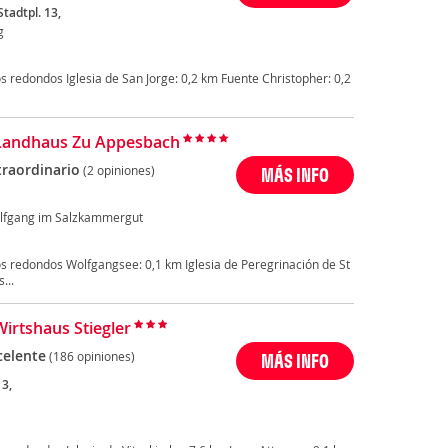
tadtpl. 13,
g
 redondos Iglesia de San Jorge: 0,2 km Fuente Christopher: 0,2
Landhaus Zu Appesbach
traordinario
(2 opiniones)
MÁS INFO
lfgang im Salzkammergut
s redondos Wolfgangsee: 0,1 km Iglesia de Peregrinación de St
...
Wirtshaus Stiegler
celente
(186 opiniones)
MÁS INFO
13,