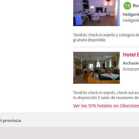
Bu
7.9
Heiligen
Heiligen
Tendrás check-in exprés y consigna de
gratuito disponible
Hotel 
Aschasie
Grossra
Tendrás check-in exprés, check-out ex
tu disposición 2 salas de reuniones do
Ver los 976 hoteles en Oberöst
h provincia