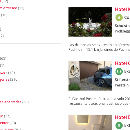
n
(12)
m Attersee
(11)
Hotel 
h
(10)
Co
6
Schulstr
)
Wolfsegg
(7)
Las distancias se expresan en número
Puchheim: 15,1 km Jardines de Puchhei
(65)
Hotel 
(1)
Ex
8.9
tos
(374)
gorías
(316)
Stifterst
Peilstein
El Gasthof Post está situado a solo 20
nes adaptadas
(68)
restaurante tradicional austriaco que o
)
je
(27)
Hotel 
enter
(13)
Ex
9
quipajes
(81)