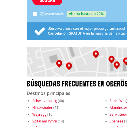
ahorra hasta un 20%
Añadir vuelo
¡Reserva ahora con el mejor precio garantizado!
Cancelación
GRATUITA
en la mayoría de habitac
BÚSQUEDAS FRECUENTES EN OBERÖ
Destinos principales
Schwarzenberg
(40)
Sankt Wol
Hinterstoder
(21)
Altmünste
Weyregg
(16)
Sankt Geor
Spital am Pyhrn
(14)
Ebensee
(1