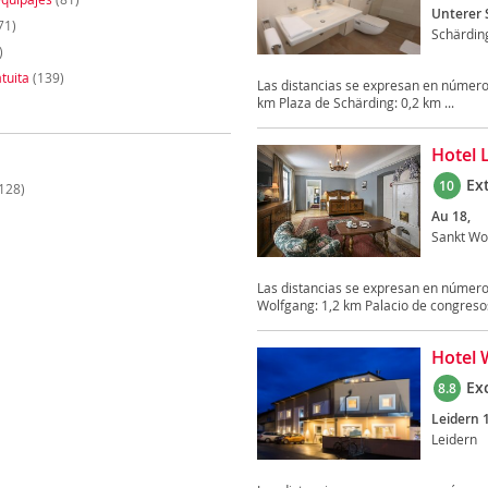
Unterer S
71)
Schärdin
)
tuita
(139)
Las distancias se expresan en números
km Plaza de Schärding: 0,2 km ...
Hotel 
Ex
10
128)
Au 18,
Sankt Wo
Las distancias se expresan en número
Wolfgang: 1,2 km Palacio de congresos
Hotel 
Ex
8.8
Leidern 
Leidern