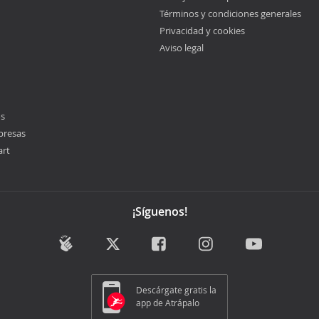
Términos y condiciones generales
Privacidad y cookies
Aviso legal
os
presas
art
¡Síguenos!
Descárgate gratis la
app de Atrápalo