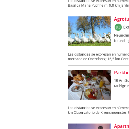
Las distancias se expresan en números
Basílica Maria Puchheim: 9,8 km Jardin
Agrotu
Ex
8.9
Neundlin
Neundlin
Las distancias se expresan en número
mercado de Obernberg: 16,5 km Centr
Parkho
10 Am Su
Mühlgru
Las distancias se expresan en número
km Observatorio de Kremsmuenster: 9,
Apartm