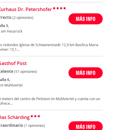
Kurhaus Dr. Petershofer
rrecto
(2 opiniones)
MÁS INFO
aße 5,
 am Hausruck
s redondos Iglesia de Schwanenstadt: 12,9 km Basílica Maria
mer: 15,1...
Gasthof Post
celente
(51 opiniones)
MÁS INFO
raße 6,
 im Mühlviertel
0 meters del centro de Peilstein im Mühlviertel y cuenta con un
frece...
Das Schärding
traordinario
(1 opiniones)
MÁS INFO