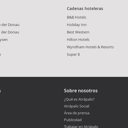
Cadenas hoteleras
B&B Hotels
b der Donau
Holiday Inn
n der Donau
Best Western
nysen
Hilton Hotels
Wyndham Hotels & Resorts
k
Super 8
s
Sobre nosotros
¿Qué es Atrápalo?
Atrápalo Social
Área de prensa
Publicidad
Trabajar en Atrápalo