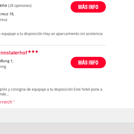
eno
(28 opiniones)
MÁS INFO
kreuz 18,
kreuz
 equipaje a tu disposición Hay un aparcamiento sin asistencia
Ennstalerhof
dlung 1,
MÁS INFO
ming
prés y consigna de equipaje a tu disposición Este hotel pone a
nde...
erreich