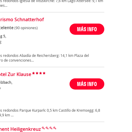
 redondos Iglesia de Vituskirche: 7,6 km Lago Attersee: 9,1 km
es...
rismo Schnatterhof
celente
(90 opiniones)
MÁS INFO
g 5,
g
s redondos Abadía de Reichersberg: 14,1 km Plaza del
o de convenciones...
tel Zur Klause
lzbach,
MÁS INFO
b
s redondos Parque Kurpark: 0,5 km Castillo de Kremsegg: 6,8
9 km ...
ent Heiligenkreuz