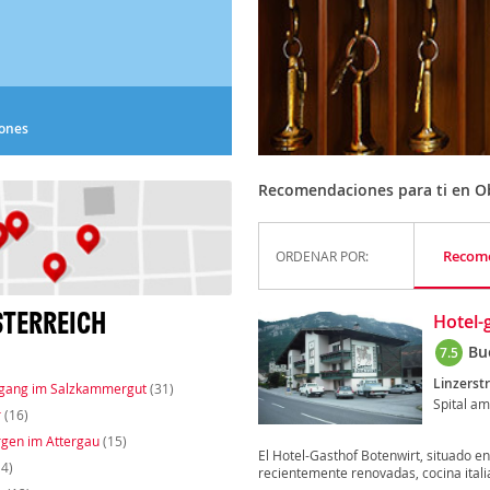
iones
Recomendaciones para ti en O
Recom
ORDENAR POR:
STERREICH
Hotel-
Bu
7.5
Linzerst
fgang im Salzkammergut
(31)
Spital a
r
(16)
gen im Attergau
(15)
El Hotel-Gasthof Botenwirt, situado en
4)
recientemente renovadas, cocina italia