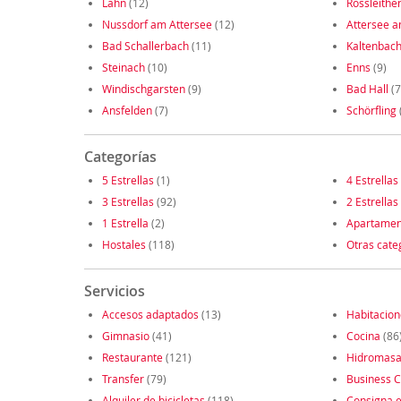
Lahn
(12)
Rossleithe
Nussdorf am Attersee
(12)
Attersee a
Bad Schallerbach
(11)
Kaltenbac
Steinach
(10)
Enns
(9)
Windischgarsten
(9)
Bad Hall
(7
Ansfelden
(7)
Schörfling
Categorías
5 Estrellas
(1)
4 Estrellas
3 Estrellas
(92)
2 Estrellas
1 Estrella
(2)
Apartamen
Hostales
(118)
Otras cate
Servicios
Accesos adaptados
(13)
Habitacio
Gimnasio
(41)
Cocina
(86
Restaurante
(121)
Hidromasa
Transfer
(79)
Business C
Alquiler de bicicletas
(118)
Consigna e