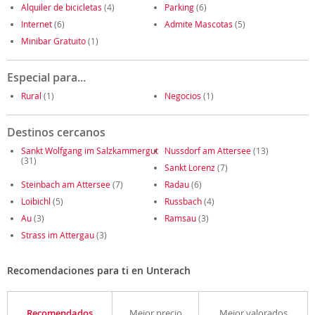
Alquiler de bicicletas
(4)
Parking
(6)
Internet
(6)
Admite Mascotas
(5)
Minibar Gratuito
(1)
Especial para...
Rural
(1)
Negocios
(1)
Destinos cercanos
Sankt Wolfgang im Salzkammergut
Nussdorf am Attersee
(13)
(31)
Sankt Lorenz
(7)
Steinbach am Attersee
(7)
Radau
(6)
Loibichl
(5)
Russbach
(4)
Au
(3)
Ramsau
(3)
Strass im Attergau
(3)
Recomendaciones para ti en Unterach
Recomendados
Mejor precio
Mejor valorados