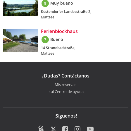
Muy bueno
8
Köstendorfer Landesstraße 2,
Mattsee
Ferienblockhaus
Bueno
7
14 Strandbadstraße,
Mattsee
¿Dudas? Contáctanos
Mis reservas
Ir al Centro de ayuda
¡Síguenos!