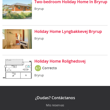
Two-bedroom Holiday Home In Bryrup
Bryrup
Holiday Home Lyngbakkevej Bryrup
Bryrup
Holiday Home Rolighedsvej
Correcto
6.7
Bryrup
¿Dudas? Contáctanos
Mis reservas