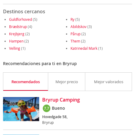
Destinos cercanos
Guldforhoved
(5)
Ry
(5)
Brædstrup
(4)
Abildskov
(3)
Krejbjerg
(2)
Pårup
(2)
Hampen
(2)
Them
(2)
Velling
(1)
Katrinedal Mark
(1)
Recomendaciones para ti en Bryrup
Recomendados
Mejor precio
Mejor valorados
Bryrup Camping
Bueno
7.7
Hovedgade 58,
Bryrup