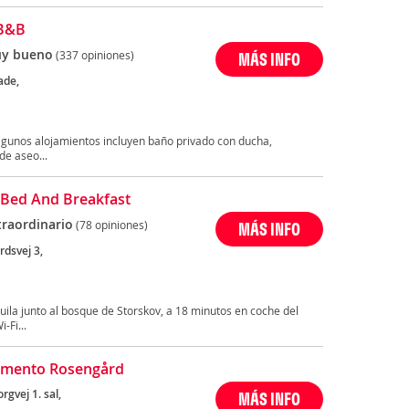
 B&B
y bueno
(337 opiniones)
MÁS INFO
ade,
lgunos alojamientos incluyen baño privado con ducha,
de aseo...
 Bed And Breakfast
traordinario
(78 opiniones)
MÁS INFO
rdsvej 3,
ila junto al bosque de Storskov, a 18 minutos en coche del
-Fi...
amento Rosengård
rgvej 1. sal,
MÁS INFO