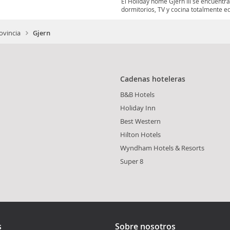
El Holiday home Gjern III se encuentr
dormitorios, TV y cocina totalmente eq
ovincia
Gjern
Cadenas hoteleras
B&B Hotels
Holiday Inn
Best Western
Hilton Hotels
Wyndham Hotels & Resorts
Super 8
s
Sobre nosotros