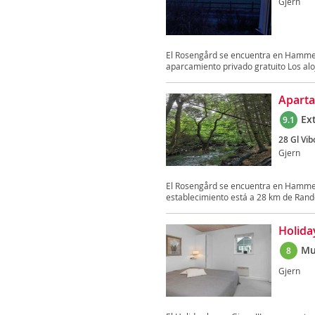
Gjern
El Rosengård se encuentra en Hammel, 
aparcamiento privado gratuito Los alo
Apart
Ex
9.1
28 Gl Vib
Gjern
El Rosengård se encuentra en Hammel, e
establecimiento está a 28 km de Rande
Holida
Mu
8
Gjern