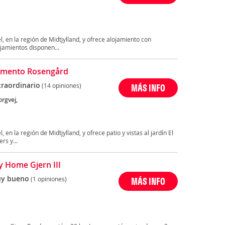
en la región de Midtjylland, y ofrece alojamiento con
jamientos disponen...
amento Rosengård
traordinario
(14 opiniones)
MÁS INFO
orgvej,
n la región de Midtjylland, y ofrece patio y vistas al jardín El
rs y...
y Home Gjern III
y bueno
(1 opiniones)
MÁS INFO