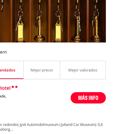
jern
endados
Mejor precio
Mejor valorados
Hotel
ade,
MÁS INFO
os redondos Jysk Automobilmuseum (Jutland Car Museum): 0,6
eborg...