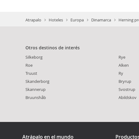
Atrapalo
Hoteles
Europa
Dinamarca
Herning pr
Otros destinos de interés
Silkeborg
Rye
Roe
Alken
Truust
Ry
Skanderborg
Bryrup
Skannerup
Svostrup
Bruunshåb
Abildskov
Atrápalo en el mundo
Producto