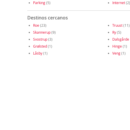
Parking
(5)
Internet
(2
Destinos cercanos
Roe
(23)
Truust
(11)
Skannerup
(9)
Ry
(5)
Svostrup
(3)
Dalsgårde
Grølsted
(1)
Hinge
(1)
Låsby
(1)
Veng
(1)