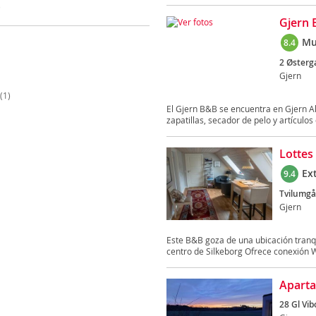
)
Gjern
Mu
8.4
2 Østerg
Gjern
(1)
El Gjern B&B se encuentra en Gjern A
zapatillas, secador de pelo y artículos 
Lottes
Ex
9.4
Tvilumgå
Gjern
Este B&B goza de una ubicación tranqu
centro de Silkeborg Ofrece conexión Wi
Apart
28 Gl Vibo