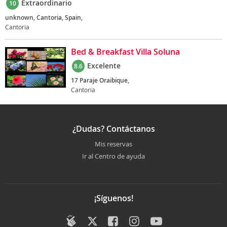
Extraordinario
10
unknown, Cantoria, Spain,
Cantoria
Bed & Breakfast Villa Soluna
Excelente
8.6
17 Paraje Oraibique,
Cantoria
¿Dudas? Contáctanos
Mis reservas
Ir al Centro de ayuda
¡Síguenos!