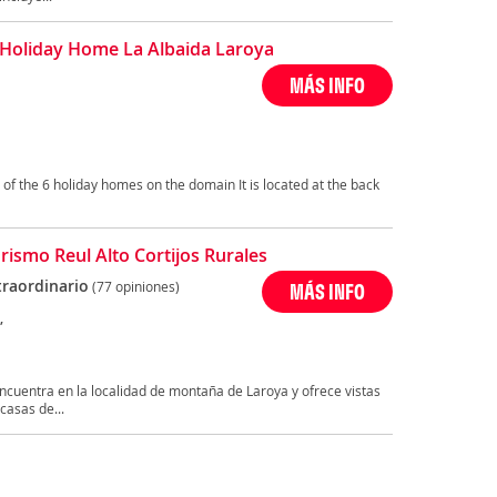
Holiday Home La Albaida Laroya
MÁS INFO
of the 6 holiday homes on the domain It is located at the back
rismo Reul Alto Cortijos Rurales
traordinario
(77 opiniones)
MÁS INFO
,
cuentra en la localidad de montaña de Laroya y ofrece vistas
casas de...