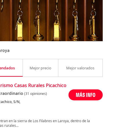
aroya
endados
Mejor precio
Mejor valorados
rismo Casas Rurales Picachico
traordinario
(31 opiniones)
MÁS INFO
cachico, S/N,
ran en la sierra de Los Filabres en Laroya, dentro de la
s rurales...