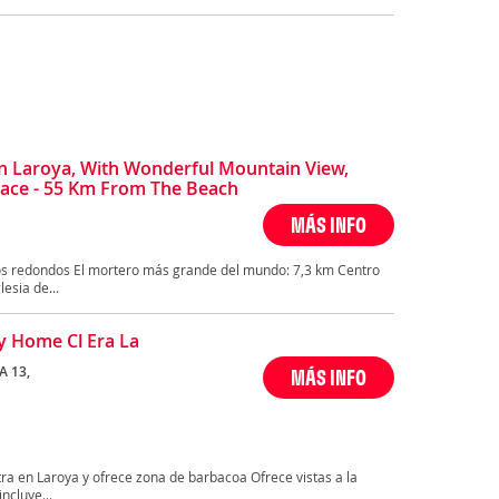
 Laroya, With Wonderful Mountain View,
race - 55 Km From The Beach
MÁS INFO
os redondos El mortero más grande del mundo: 7,3 km Centro
esia de...
y Home Cl Era La
A 13,
MÁS INFO
a en Laroya y ofrece zona de barbacoa Ofrece vistas a la
ncluye...