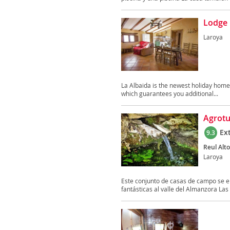
Lodge 
Laroya
La Albaida is the newest holiday home 
which guarantees you additional...
Agrotu
Ex
9.3
Reul Alto
Laroya
Este conjunto de casas de campo se en
fantásticas al valle del Almanzora Las 