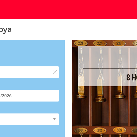
oya
8 H