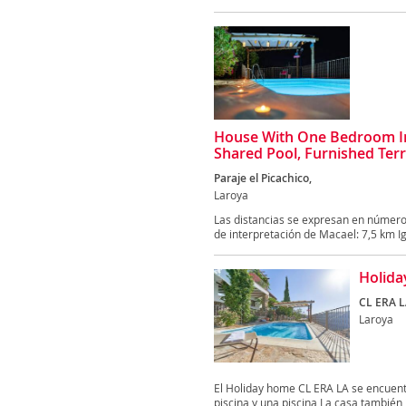
House With One Bedroom In
Shared Pool, Furnished Ter
Paraje el Picachico,
Laroya
Las distancias se expresan en númer
de interpretación de Macael: 7,5 km Igl
Holida
CL ERA L
Laroya
El Holiday home CL ERA LA se encuentr
piscina y una piscina La casa también i