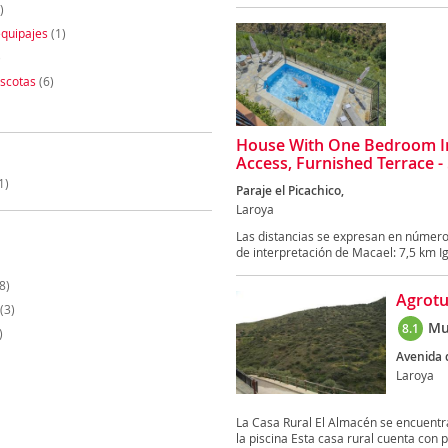
)
quipajes
(1)
)
scotas
(6)
House With One Bedroom In
Access, Furnished Terrace 
1)
Paraje el Picachico,
Laroya
Las distancias se expresan en númer
de interpretación de Macael: 7,5 km Igl
8)
Agrotu
(3)
Mu
8.1
)
Avenida 
Laroya
La Casa Rural El Almacén se encuentra
la piscina Esta casa rural cuenta con pa