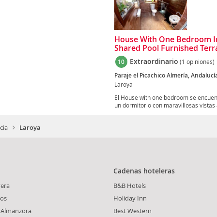
House With One Bedroom I
Shared Pool Furnished Ter
Extraordinario
10
(1 opiniones)
Paraje el Picachico Almería, Andalucí
Laroya
El House with one bedroom se encuent
un dormitorio con maravillosas vistas a
cia
Laroya
Cadenas hoteleras
vera
B&B Hotels
dos
Holiday Inn
 Almanzora
Best Western