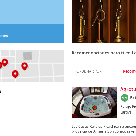
iones
Recomendaciones para ti en L
Recom
ORDENAR POR:
A
Agrotu
Ex
9.9
Paraje Pi
Laroya
Las Casas Rurales Picachico se encuent
provincia de Almería Son cómodas villa