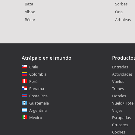
Baza
Sorbas
Albox
Oria
Bédar
Arboleas
Atrápalo en el mundo
Producto
Chile
Entradas
Colombia
Actividades
Perú
Vuelos
Panamá
Trenes
Costa Rica
Hoteles
Guatemala
Vuelo+Hotel
Argentina
Viajes
México
Escapadas
Cruceros
Coches