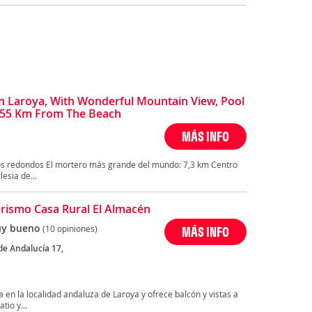
 Laroya, With Wonderful Mountain View, Pool
- 55 Km From The Beach
MÁS INFO
os redondos El mortero más grande del mundo: 7,3 km Centro
esia de...
rismo Casa Rural El Almacén
y bueno
(10 opiniones)
MÁS INFO
de Andalucía 17,
 en la localidad andaluza de Laroya y ofrece balcón y vistas a
tio y...