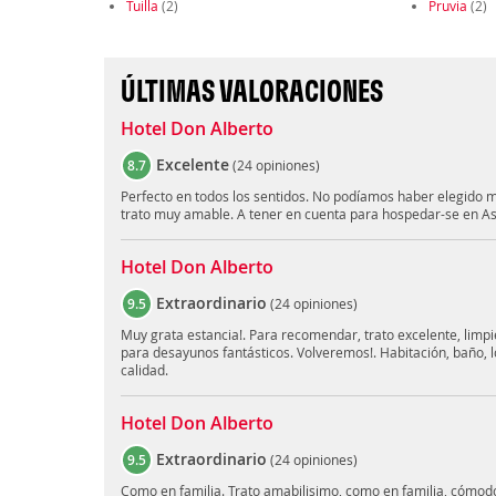
Tuilla
(2)
Pruvia
(2)
ÚLTIMAS VALORACIONES
Hotel Don Alberto
Excelente
8.7
(
24 opiniones
)
Perfecto en todos los sentidos. No podíamos haber elegido me
trato muy amable. A tener en cuenta para hospedar-se en As
Hotel Don Alberto
Extraordinario
9.5
(
24 opiniones
)
Muy grata estancia!. Para recomendar, trato excelente, limpi
para desayunos fantásticos. Volveremos!. Habitación, baño, lo
calidad.
Hotel Don Alberto
Extraordinario
9.5
(
24 opiniones
)
Como en familia. Trato amabilisimo, como en familia, cómodo,