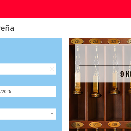
reña
9 H