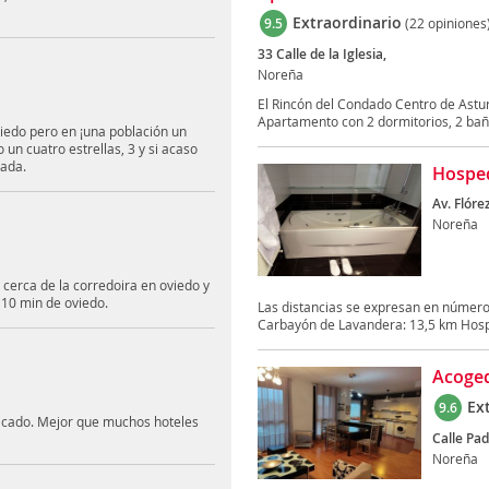
Extraordinario
9.5
(22 opiniones
33 Calle de la Iglesia,
Noreña
El Rincón del Condado Centro de Astu
Apartamento con 2 dormitorios, 2 baño
iedo pero en ¡una población un
un cuatro estrellas, 3 y si acaso
nada.
Hosped
Av. Flóre
Noreña
cerca de la corredoira en oviedo y
 10 min de oviedo.
Las distancias se expresan en número
Carbayón de Lavandera: 13,5 km Hospit
Acoge
Ex
9.6
nicado. Mejor que muchos hoteles
Calle Pad
Noreña