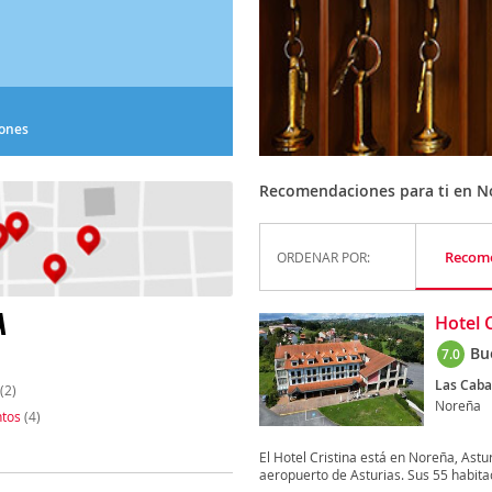
iones
Recomendaciones para ti en N
Recom
ORDENAR POR:
A
Hotel C
Bu
7.0
Las Caba
(2)
Noreña
tos
(4)
El Hotel Cristina está en Noreña, Ast
aeropuerto de Asturias. Sus 55 habitac