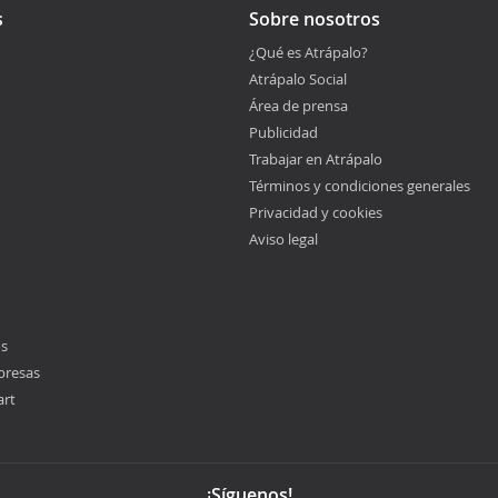
s
Sobre nosotros
¿Qué es Atrápalo?
Atrápalo Social
Área de prensa
Publicidad
Trabajar en Atrápalo
Términos y condiciones generales
Privacidad y cookies
Aviso legal
os
presas
art
¡Síguenos!