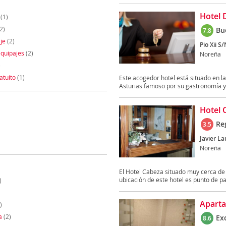
Hotel 
(1)
2)
Bu
7.8
je
(2)
Pio Xii S/
quipajes
(2)
Noreña
)
atuito
(1)
Este acogedor hotel está situado en la
Asturias famoso por su gastronomía y 
Hotel 
Re
3.5
Javier La
Noreña
El Hotel Cabeza situado muy cerca de l
ubicación de este hotel es punto de par
)
Aparta
)
a
(2)
Ex
8.6