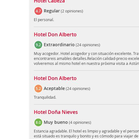
Hotel Cabeza
Regular
4.7
(
2 opiniones
)
El personal.
Hotel Don Alberto
Extraordinario
9.2
(
24 opiniones
)
Muy acogedor. Hotel acogedor y con situación excelente. Trat
encontrareis amables detalles.Relación calidad-precio excel
volveremos al mismo hotel en nuestra próxima visita a Astúr
Hotel Don Alberto
Aceptable
5.2
(
24 opiniones
)
Tranquilidad.
Hotel Doña Nieves
Muy bueno
8.0
(
4 opiniones
)
Estancia agradable. El hotel es limpio y agradable y el pers
está situado es tranquilo y bonito y es cómodo para viajar de