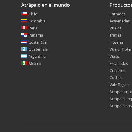
Atrápalo en el mundo
Producto
Chile
Entradas
Colombia
Actividades
Perú
Vuelos
Panamá
Trenes
Costa Rica
Hoteles
Guatemala
Vuelo+Hotel
Argentina
Viajes
México
Escapadas
Cruceros
Coches
Vale Regalo
Atrapapunt
Atrápalo Em
Atrápalo Sm