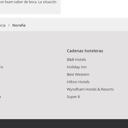
on buen sabor de boca. La situacón
ncia
Noreña
Cadenas hoteleras
B&B Hotels
ro
Holiday Inn
Best Western
Hilton Hotels
Wyndham Hotels & Resorts
a
Super 8