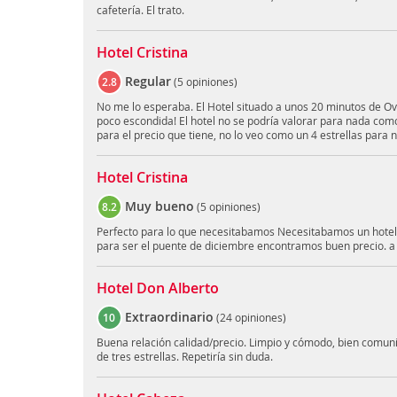
cafetería. El trato.
Hotel Cristina
Regular
2.8
(
5 opiniones
)
No me lo esperaba. El Hotel situado a unos 20 minutos de Ov
poco escondida! El hotel no se podría valorar para nada como 
para el precio que tiene, no lo veo como un 4 estrellas para 
Hotel Cristina
Muy bueno
8.2
(
5 opiniones
)
Perfecto para lo que necesitabamos Necesitabamos un hotel 
para ser el puente de diciembre encontramos buen precio. a
Hotel Don Alberto
Extraordinario
10
(
24 opiniones
)
Buena relación calidad/precio. Limpio y cómodo, bien comu
de tres estrellas. Repetiría sin duda.