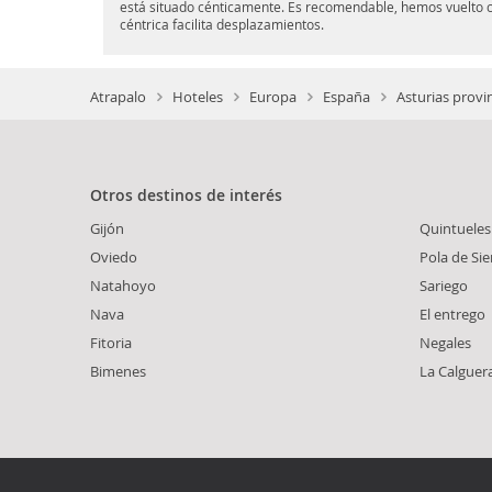
está situado cénticamente. Es recomendable, hemos vuelto c
céntrica facilita desplazamientos.
Atrapalo
Hoteles
Europa
España
Asturias provi
Otros destinos de interés
Gijón
Quintueles
Oviedo
Pola de Sie
Natahoyo
Sariego
Nava
El entrego
Fitoria
Negales
Bimenes
La Calguer