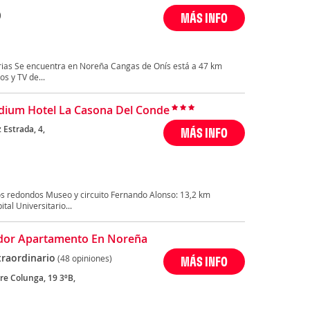
)
MÁS INFO
rias Se encuentra en Noreña Cangas de Onís está a 47 km
s y TV de...
ium Hotel La Casona Del Conde
z Estrada, 4,
MÁS INFO
s redondos Museo y circuito Fernando Alonso: 13,2 km
al Universitario...
dor Apartamento En Noreña
traordinario
(48 opiniones)
MÁS INFO
re Colunga, 19 3ºB,