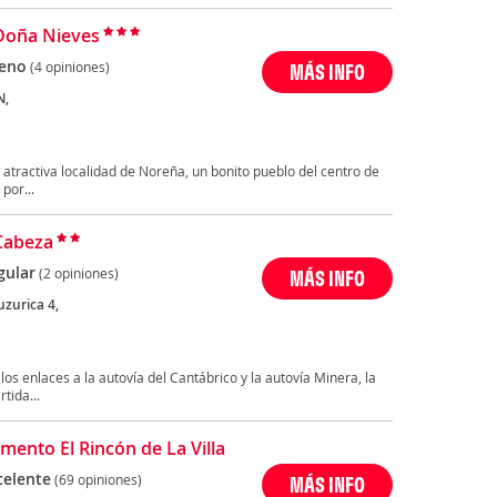
Doña Nieves
eno
(4 opiniones)
MÁS INFO
N,
 atractiva localidad de Noreña, un bonito pueblo del centro de
por...
Cabeza
gular
(2 opiniones)
MÁS INFO
uzurica 4,
os enlaces a la autovía del Cantábrico y la autovía Minera, la
tida...
mento El Rincón de La Villa
celente
(69 opiniones)
MÁS INFO