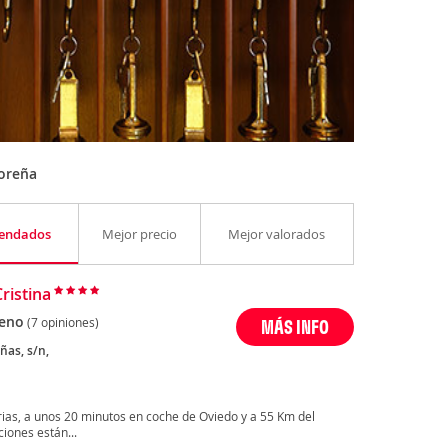
oreña
endados
Mejor precio
Mejor valorados
ristina
eno
(7 opiniones)
MÁS INFO
ñas, s/n,
urias, a unos 20 minutos en coche de Oviedo y a 55 Km del
iones están...