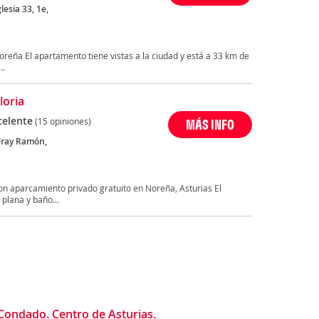
glesia 33, 1e,
Noreña El apartamento tiene vistas a la ciudad y está a 33 km de
..
loria
celente
(15 opiniones)
MÁS INFO
Fray Ramón,
n aparcamiento privado gratuito en Noreña, Asturias El
plana y baño...
Condado. Centro de Asturias.