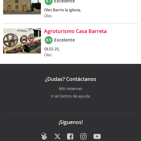
Excelente
8.7
Oles Barrio la iglesia,
Oles
Agroturismo Casa Barreta
Excelente
8.9
OLES 25,
Oles
¿Dudas? Contáctanos
Mis reservas
Ir al Centro de ayuda
¡Síguenos!