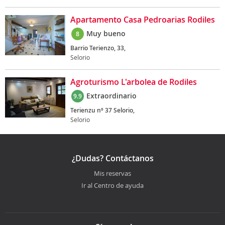
Apartamento Casa Pedroarias Rodiles
Muy bueno
8
Barrio Terienzo, 33,
Selorio
Agroturismo L'arbolea de Rodiles
Extraordinario
9.9
Terienzu nº 37 Selorio,
Selorio
¿Dudas? Contáctanos
Mis reservas
Ir al Centro de ayuda