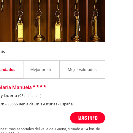
nís
endados
Mejor precio
Mejor valorados
Maria Manuela
y bueno
(95 opiniones)
/n - 33556 Benia de Onis Asturias - España.,
MÁS INFO
nas" más señoriales del valle del Gueña, situado a 14 km. de