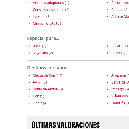
Accesos adaptados
(1)
Restauran
Consigna equipajes
(2)
Parking
(3)
Internet
(3)
Admite Ma
Minibar Gratuito
(1)
Especial para...
Rural
(1)
Encanto
(1
Negocios
(2)
Relax
(1)
Destinos cercanos
Mesta de Con
(17)
Ardisana
(
Avín
(10)
Benia de O
Bobia de Arriba
(6)
Intriago
(5)
Con
(5)
Villanueva
Llenín
(4)
Damués
(3
ÚLTIMAS VALORACIONES