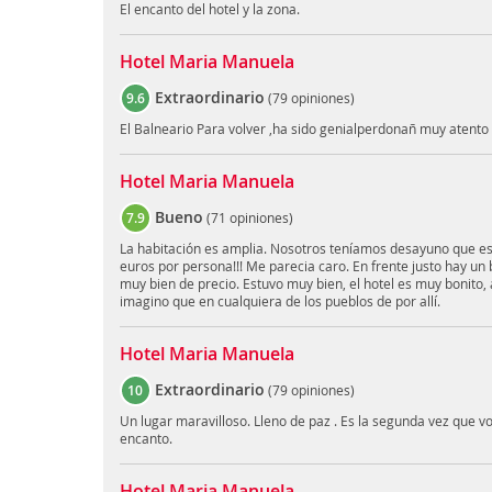
El encanto del hotel y la zona.
Hotel Maria Manuela
Extraordinario
9.6
(
79 opiniones
)
El Balneario Para volver ,ha sido genialperdonañ muy atento 
Hotel Maria Manuela
Bueno
7.9
(
71 opiniones
)
La habitación es amplia. Nosotros teníamos desayuno que es
euros por persona!!! Me parecia caro. En frente justo hay u
muy bien de precio. Estuvo muy bien, el hotel es muy bonito, 
imagino que en cualquiera de los pueblos de por allí.
Hotel Maria Manuela
Extraordinario
10
(
79 opiniones
)
Un lugar maravilloso. Lleno de paz . Es la segunda vez que 
encanto.
Hotel Maria Manuela