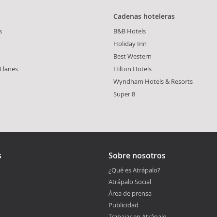
Cadenas hoteleras
s
B&B Hotels
Holiday Inn
Best Western
Llanes
Hilton Hotels
Wyndham Hotels & Resorts
Super 8
s
Sobre nosotros
¿Qué es Atrápalo?
Atrápalo Social
Área de prensa
Publicidad
Trabajar en Atrápalo