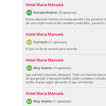
Hotel Maria Manuela
Extraordinario
9.6
(
79 opiniones
)
Buena ubicación Fuimos con media pensión y fue genial los 
de carta el personal.un diez amables y educados , pasamos u
Hotel Maria Manuela
Correcto
6.2
(
71 opiniones
)
El Spa. Un fin de semana para recordar.
Hotel Maria Manuela
Muy bueno
8.2
(
79 opiniones
)
Spa, admiten mascotas, desayuno. Triple con mascota (pocos
así que genial). El desayuno buffet, súper completo y variado
tortilla, huevos según demanda. El spa, entretenido
Hotel Maria Manuela
Muy bueno
8.1
(
71 opiniones
)