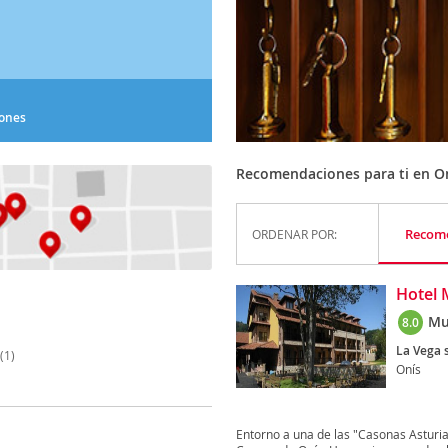
iones
Recomendaciones para ti en O
Recom
ORDENAR POR:
Hotel 
Mu
8.0
La Vega s
(1)
Onís
Entorno a una de las "Casonas Asturia