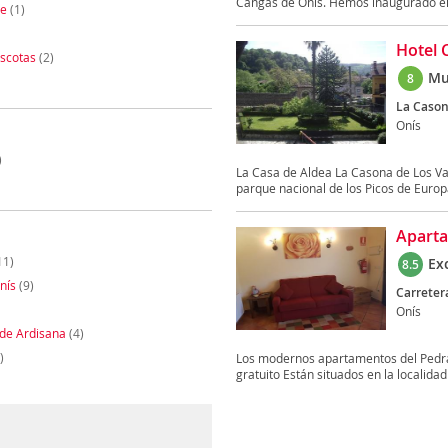
Cangas de Onís. Hemos inaugurado el 
te
(1)
Hotel 
scotas
(2)
Mu
8
La Cason
Onís
)
La Casa de Aldea La Casona de Los Vall
parque nacional de los Picos de Europ
Aparta
11)
Ex
8.5
nís
(9)
Carretera
Onís
 de Ardisana
(4)
)
Los modernos apartamentos del Pedray
gratuito Están situados en la localidad