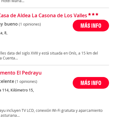
Hotel María...
Casa de Aldea La Casona de Los Valles
y bueno
(1 opiniones)
MÁS INFO
a, 8,
es data del siglo XVIII y está situada en Onís, a 15 km del
a Cuenta...
mento El Pedrayu
celente
(1 opiniones)
MÁS INFO
 114, Kilómetro 15,
u incluyen TV LCD, conexión Wi-Fi gratuita y aparcamiento
 asturiana...