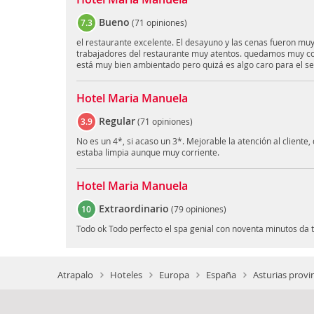
Bueno
7.3
(
71 opiniones
)
el restaurante excelente. El desayuno y las cenas fueron muy
trabajadores del restaurante muy atentos. quedamos muy con
está muy bien ambientado pero quizá es algo caro para el se
Hotel Maria Manuela
Regular
3.9
(
71 opiniones
)
No es un 4*, si acaso un 3*. Mejorable la atención al cliente,
estaba limpia aunque muy corriente.
Hotel Maria Manuela
Extraordinario
10
(
79 opiniones
)
Todo ok Todo perfecto el spa genial con noventa minutos da 
Atrapalo
Hoteles
Europa
España
Asturias provi