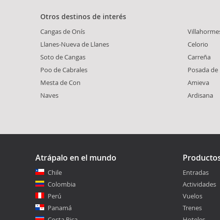
Otros destinos de interés
Cangas de Onís
Villahorme
Llanes-Nueva de Llanes
Celorio
Soto de Cangas
Carreña
Poo de Cabrales
Posada de 
Mesta de Con
Amieva
Naves
Ardisana
Atrápalo en el mundo
Producto
Chile
Entradas
Colombia
Actividades
Perú
Vuelos
Panamá
Trenes
Costa Rica
Hoteles