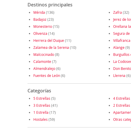
Destinos principales
Mérida
(136)
Zafra
(32)
Badajoz
(23)
Jerez de lo
Monesterio
(15)
Orellana la
Olivenza
(14)
Segura de
Herrera del Duque
(11)
Villafranca
Zalamea de la Serena
(10)
Alange
(9)
Malcocinado
(8)
Burguillos
Calamonte
(7)
La Codose
Almendralejo
(6)
Don Benit
Fuentes de León
(6)
Llerena
(6)
Categorías
5 Estrellas
(5)
4 Estrellas
3 Estrellas
(41)
2 Estrellas
1 Estrella
(17)
Apartamen
Hostales
(59)
Otras cate