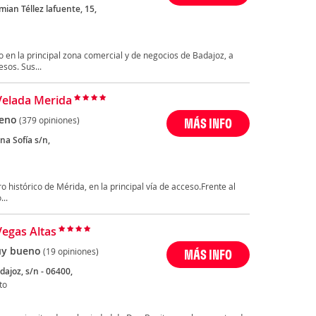
ian Téllez lafuente, 15,
o en la principal zona comercial y de negocios de Badajoz, a
sos. Sus...
Velada Merida
eno
(379 opiniones)
MÁS INFO
na Sofía s/n,
o histórico de Mérida, en la principal vía de acceso.Frente al
..
Vegas Altas
y bueno
(19 opiniones)
MÁS INFO
dajoz, s/n - 06400,
to