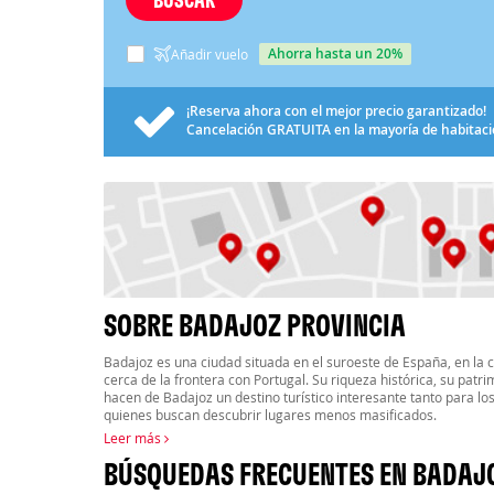
ahorra hasta un 20%
Añadir vuelo
¡Reserva ahora con el mejor precio garantizado!
Cancelación
GRATUITA
en la mayoría de habitac
SOBRE BADAJOZ PROVINCIA
Badajoz es una ciudad situada en el suroeste de España, en l
cerca de la frontera con Portugal. Su riqueza histórica, su patr
hacen de Badajoz un destino turístico interesante tanto para lo
quienes buscan descubrir lugares menos masificados.
Leer más
BÚSQUEDAS FRECUENTES EN BADAJ