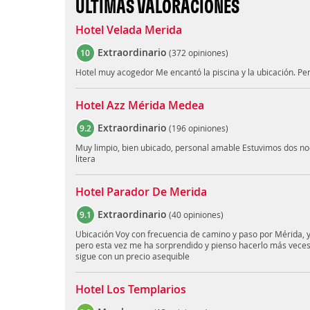
ÚLTIMAS VALORACIONES
Hotel Velada Merida
Extraordinario
10
(
372 opiniones
)
Hotel muy acogedor Me encantó la piscina y la ubicación. P
Hotel Azz Mérida Medea
Extraordinario
9.2
(
196 opiniones
)
Muy limpio, bien ubicado, personal amable Estuvimos dos noc
litera
Hotel Parador De Merida
Extraordinario
9.1
(
40 opiniones
)
Ubicación Voy con frecuencia de camino y paso por Mérida, 
pero esta vez me ha sorprendido y pienso hacerlo más veces 
sigue con un precio asequible
Hotel Los Templarios