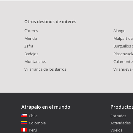
Otros destinos de interés
Cáceres
Alange
Mérida
Malpartida
Zafra
Burguillos 
Badajoz
Plasenzuel
Montanchez
Calamonte
Villafranca de los Barros
Villanueva 
Atrápalo en el mundo
Producto
Chile
Entradas
Colombia
Actividades
Perú
Vuelos