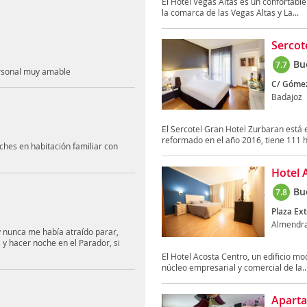
El Hotel Vegas Altas es un confortable
la comarca de las Vegas Altas y La...
Sercot
Bu
7.7
ersonal muy amable
C/ Gómez 
Badajoz
El Sercotel Gran Hotel Zurbaran está e
reformado en el año 2016, tiene 111 h
hes en habitación familiar con
Hotel 
Bu
7.8
Plaza Ex
Almendra
y nunca me había atraído parar,
y hacer noche en el Parador, si
El Hotel Acosta Centro, un edificio mo
núcleo empresarial y comercial de la..
Aparta