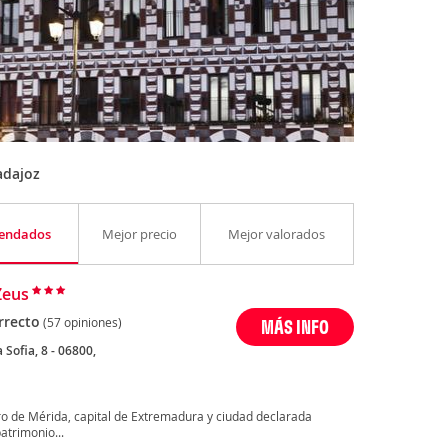
adajoz
endados
Mejor precio
Mejor valorados
Zeus
rrecto
(57 opiniones)
MÁS INFO
 Sofia, 8 - 06800,
ro de Mérida, capital de Extremadura y ciudad declarada
atrimonio...