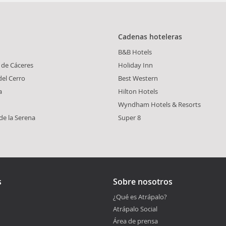
Cadenas hoteleras
B&B Hotels
 de Cáceres
Holiday Inn
del Cerro
Best Western
a
Hilton Hotels
Wyndham Hotels & Resorts
de la Serena
Super 8
s
Sobre nosotros
¿Qué es Atrápalo?
Atrápalo Social
Área de prensa