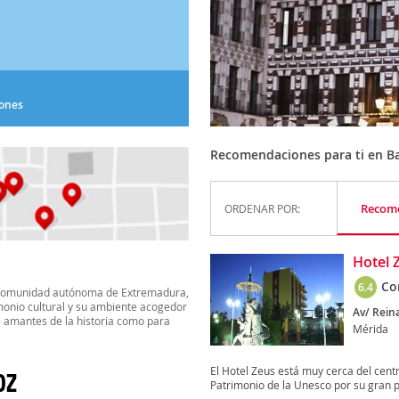
iones
Recomendaciones para ti en B
Recom
ORDENAR POR:
Hotel 
Co
6.4
a comunidad autónoma de Extremadura,
imonio cultural y su ambiente acogedor
Av/ Reina
s amantes de la historia como para
Mérida
El Hotel Zeus está muy cerca del cent
OZ
Patrimonio de la Unesco por su gran p