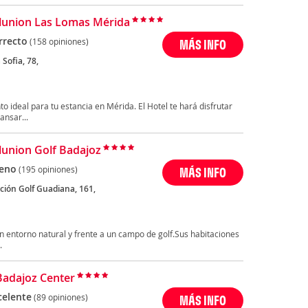
Ilunion Las Lomas Mérida
rrecto
(158 opiniones)
MÁS INFO
 Sofia, 78,
o ideal para tu estancia en Mérida. El Hotel te hará disfrutar
ansar...
Ilunion Golf Badajoz
eno
(195 opiniones)
MÁS INFO
ción Golf Guadiana, 161,
un entorno natural y frente a un campo de golf.Sus habitaciones
.
Badajoz Center
celente
(89 opiniones)
MÁS INFO