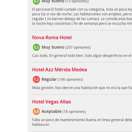
Muy bueno
8.2
(
13 opiniones
)
El personal El hotel cumple con su categoría, esta un poco lej
poca luz si vas de noche. Las habitaciones son amplias, per
regular ( no barren debajo de las camas). La comida esta bu
la noche hay conciertos ( fin de semana) pero se escucha mí
Nova Roma Hotel
Muy bueno
8.3
(
207 opiniones
)
Casi todo. En general todo bien. Solo algún desperfecto en e
Hotel Azz Mérida Medea
Regular
1.2
(
196 opiniones
)
Mala gestión. Nos dieron una habitación que no era la que 
Hotel Vegas Altas
Aceptable
5.8
(
18 opiniones
)
Falta un poco de mantenimiento Buena en linea general debe
habitacion