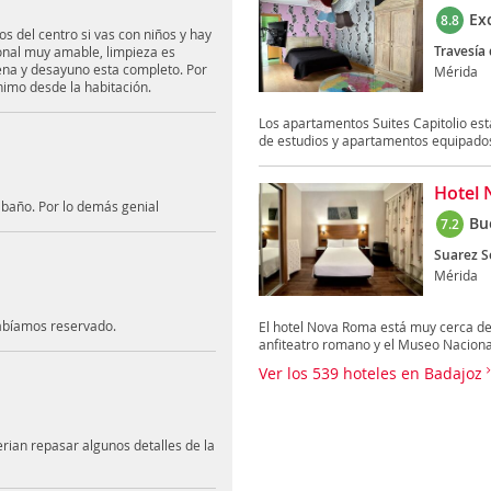
Ex
8.8
os del centro si vas con niños y hay
Travesía 
sonal muy amable, limpieza es
ena y desayuno esta completo. Por
Mérida
nimo desde la habitación.
Los apartamentos Suites Capitolio est
de estudios y apartamentos equipados 
Hotel
l baño. Por lo demás genial
Bu
7.2
Suarez S
Mérida
habíamos reservado.
El hotel Nova Roma está muy cerca de 
anfiteatro romano y el Museo Nacional
Ver los 539 hoteles en Badajoz
rian repasar algunos detalles de la