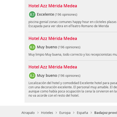
Hotel Azz Mérida Medea
Excelente
8.7
(
196 opiniones
)
piscina genial zonas comunes happy hour en cócteles plazas
Escapada para ver obra en elTeatro Romano de Merida
Hotel Azz Mérida Medea
Muy bueno
8.3
(
196 opiniones
)
Muy limpio Muy buena, todo correcto y los recepcionistas m
Hotel Azz Mérida Medea
Muy bueno
8.2
(
196 opiniones
)
Localización del hotel y comodidad Excelente hotel para pas
con una decoración excelente. El personal muy amable. El d
aunque como había poca ocupación la cena la sirvieron en las
no va acorde con el resto del hotel.
Atrapalo
Hoteles
Europa
España
Badajoz provi