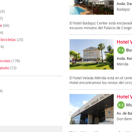
Avda. Dam
Badajoz
(3)
7)
El hotel Badajoz Center está enclavad
te
(66)
escasos minutos del Palacio de Congre
4)
 bicicletas
(25)
Hotel 
74)
Bu
7.4
Avda. Rei
scotas
(178)
Mérida
atuito
(72)
El hotel Velada Mérida está en el centr
Hotel encontramos los restos del circo.
4)
Hotel 
Mu
8.3
Av. de Ba
Don Beni