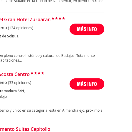
 espacio situado en la ciudad de Don Benito, en pleno centro de
el Gran Hotel Zurbarán
eno
(124 opiniones)
MÁS INFO
de Solís, 1,
n pleno centro histórico y cultural de Badajoz. Totalmente
abitaciones...
Acosta Centro
eno
(33 opiniones)
MÁS INFO
tremadura S/N,
lejo
derno y único en su categoría, está en Almendralejo, próximo al
.
mento Suites Capitolio