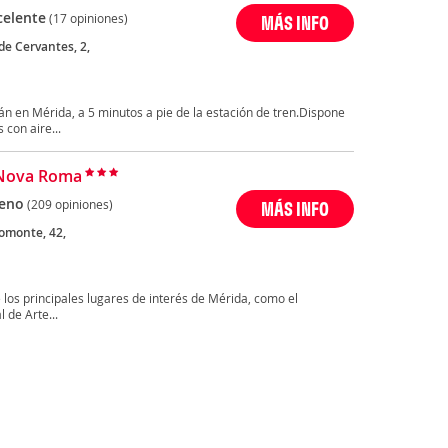
celente
(17 opiniones)
MÁS INFO
de Cervantes, 2,
án en Mérida, a 5 minutos a pie de la estación de tren.Dispone
con aire...
 Nova Roma
eno
(209 opiniones)
MÁS INFO
omonte, 42,
los principales lugares de interés de Mérida, como el
 de Arte...