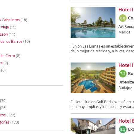
Hotel 
Co
6.8
s Caballeros
(18)
Av. Reina
 Vieja
(15)
Mérida
 Leon
(11)
 de los Barros
(10)
Ilunion Las Lomas es un establecimient
de lo mejor de Mérida y, a la vez, desc
 del Cerro
(8)
ra
(7)
Hotel 
o
(6)
Bu
7.3
Urbaniza
Badajoz
(30)
El Hotel Ilunion Golf Badajoz está en 
son muy amplias y luminosas y están..
(26)
tos
(177)
Hotel 
gorías
(173)
Ex
8.5