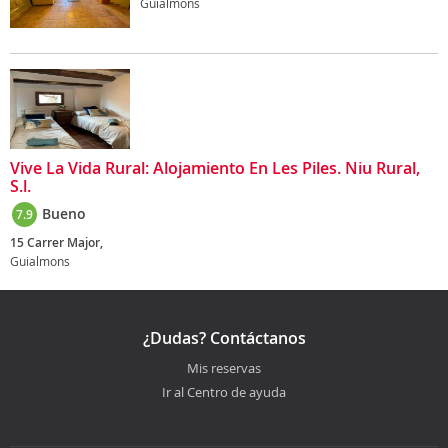
Guialmons
Vive La Vida Rural: Alojamiento En Les Piles. Niu Rural,
S.l.
Bueno
7.9
15 Carrer Major,
Guialmons
¿Dudas? Contáctanos
Mis reservas
Ir al Centro de ayuda