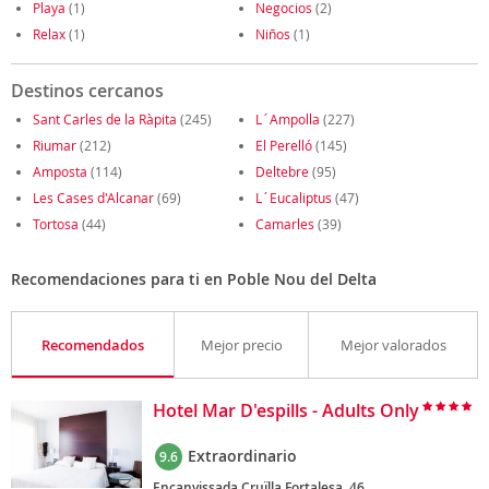
Playa
(1)
Negocios
(2)
Relax
(1)
Niños
(1)
Destinos cercanos
Sant Carles de la Ràpita
(245)
L´Ampolla
(227)
Riumar
(212)
El Perelló
(145)
Amposta
(114)
Deltebre
(95)
Les Cases d'Alcanar
(69)
L´Eucaliptus
(47)
Tortosa
(44)
Camarles
(39)
Recomendaciones para ti en Poble Nou del Delta
Recomendados
Mejor precio
Mejor valorados
Hotel Mar D'espills - Adults Only
Extraordinario
9.6
Encanyissada Cruïlla Fortalesa, 46,