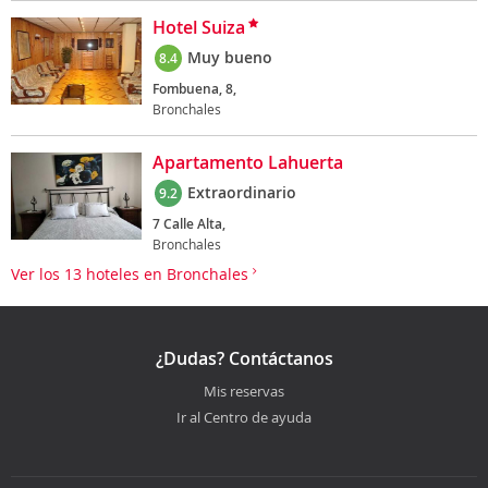
Hotel Suiza
Muy bueno
8.4
Fombuena, 8,
Bronchales
Apartamento Lahuerta
Extraordinario
9.2
7 Calle Alta,
Bronchales
Ver los 13 hoteles en Bronchales
¿Dudas? Contáctanos
Mis reservas
Ir al Centro de ayuda