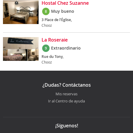
Hostal Chez Suzanne
Muy bueno
8
3 Place de l'Église,
Chooz
La Roseraie
Extraordinario
9
Rue du Tony,
Chooz
¿Dudas? Contáctanos
Mis reservas
Ir al Centro de ayuda
¡Síguenos!